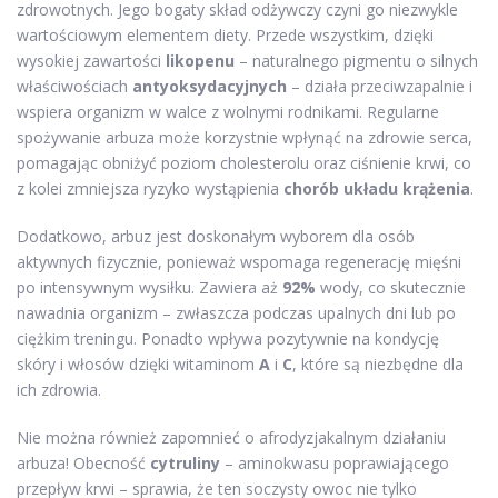
zdrowotnych. Jego bogaty skład odżywczy czyni go niezwykle
wartościowym elementem diety. Przede wszystkim, dzięki
wysokiej zawartości
likopenu
– naturalnego pigmentu o silnych
właściwościach
antyoksydacyjnych
– działa przeciwzapalnie i
wspiera organizm w walce z wolnymi rodnikami. Regularne
spożywanie arbuza może korzystnie wpłynąć na zdrowie serca,
pomagając obniżyć poziom cholesterolu oraz ciśnienie krwi, co
z kolei zmniejsza ryzyko wystąpienia
chorób układu krążenia
.
Dodatkowo, arbuz jest doskonałym wyborem dla osób
aktywnych fizycznie, ponieważ wspomaga regenerację mięśni
po intensywnym wysiłku. Zawiera aż
92%
wody, co skutecznie
nawadnia organizm – zwłaszcza podczas upalnych dni lub po
ciężkim treningu. Ponadto wpływa pozytywnie na kondycję
skóry i włosów dzięki witaminom
A
i
C
, które są niezbędne dla
ich zdrowia.
Nie można również zapomnieć o afrodyzjakalnym działaniu
arbuza! Obecność
cytruliny
– aminokwasu poprawiającego
przepływ krwi – sprawia, że ten soczysty owoc nie tylko