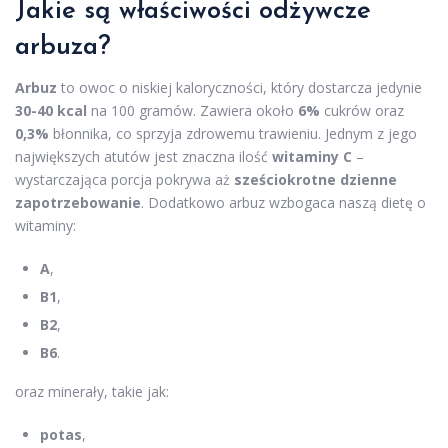
Jakie są właściwości odżywcze
arbuza?
Arbuz
to owoc o niskiej kaloryczności, który dostarcza jedynie
30-40 kcal
na 100 gramów. Zawiera około
6%
cukrów oraz
0,3%
błonnika, co sprzyja zdrowemu trawieniu. Jednym z jego
największych atutów jest znaczna ilość
witaminy C
–
wystarczająca porcja pokrywa aż
sześciokrotne dzienne
zapotrzebowanie
. Dodatkowo arbuz wzbogaca naszą dietę o
witaminy:
A
,
B1
,
B2
,
B6
.
oraz minerały, takie jak:
potas
,