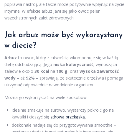
poprawia nastrój, ale także może pozytywnie wpłynąć na życie
intymne. W efekcie arbuz jawi się jako owoc pełen
wszechstronnych zalet zdrowotnych.
Jak arbuz może być wykorzystany
w diecie?
Arbuz
to owoc, który z łatwością wkomponuje się w każdą
dietę odchudzającą. Jego
niska kaloryczność
, wynosząca
zaledwie około
30 kcal
na
100 g
, oraz
wysoka zawartość
wody
– aż
92%
– sprawiają, że skutecznie orzeźwia i pomaga
utrzymać odpowiednie nawodnienie organizmu.
Można go wykorzystać na wiele sposobów:
idealnie smakuje na surowo, wystarczy pokroić go na
kawałki i cieszyć się
zdrową przekąską
,
doskonale nadaje się do przygotowywania smoothie –
wystarczy dodać jogurt naturalny lub inne owoce, aby