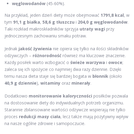
węglowodanów
(45-60%).
Na przykład, jeden dzień diety może obejmować
1791,8 kcal
, w
tym
91,1 g białka
,
58,6 g tłuszczu
i
204,0 g węglowodanów
.
Taki rozkład makroskładników sprzyja
utraty wagi
przy
jednoczesnym zachowaniu smaku potraw.
Jednak
jakość żywienia
nie opiera się tylko na ilości składników
odżywczych –
różnorodność
również ma kluczowe znaczenie.
Każdy posiłek warto wzbogacić o
świeże warzywa
i
owoce
;
zaleca się ich spożycie co najmniej dwa razy dziennie. Dzięki
temu nasza dieta staje się bardziej bogata w
błonnik
(około
40,9 g dziennie
),
witaminy
oraz
minerały
.
Dodatkowo
monitorowanie kaloryczności
posiłków pozwala
na dostosowanie diety do indywidualnych potrzeb organizmu.
Starannie zbilansowane wartości odżywcze wspierają nie tylko
proces
redukcji masy ciała
, lecz także mają pozytywny wpływ
na nasze ogólne zdrowie i samopoczucie.