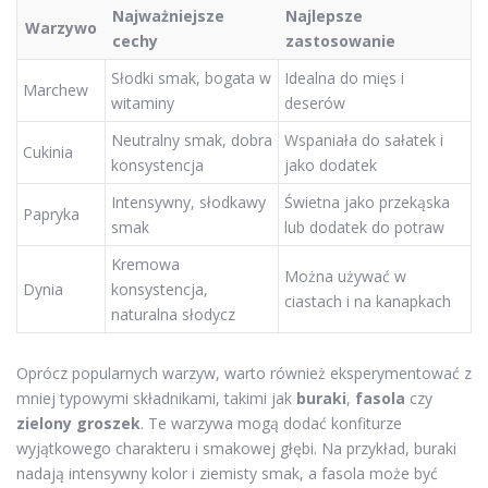
Najważniejsze
Najlepsze
Warzywo
cechy
zastosowanie
Słodki smak, bogata w
Idealna do mięs i
Marchew
witaminy
deserów
Neutralny smak, dobra
Wspaniała do sałatek i
Cukinia
konsystencja
jako dodatek
Intensywny, słodkawy
Świetna jako przekąska
Papryka
smak
lub dodatek do potraw
Kremowa
Można używać w
Dynia
konsystencja,
ciastach i na kanapkach
naturalna słodycz
Oprócz popularnych warzyw, warto również eksperymentować z
mniej typowymi składnikami, takimi jak
buraki
,
fasola
czy
zielony groszek
. Te warzywa mogą dodać konfiturze
wyjątkowego charakteru i smakowej głębi. Na przykład, buraki
nadają intensywny kolor i ziemisty smak, a fasola może być