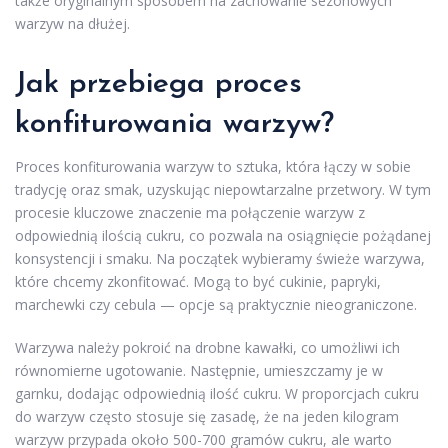
także oryginalnym sposobem na zachowanie sezonowych
warzyw na dłużej.
Jak przebiega proces
konfiturowania warzyw?
Proces konfiturowania warzyw to sztuka, która łączy w sobie
tradycję oraz smak, uzyskując niepowtarzalne przetwory. W tym
procesie kluczowe znaczenie ma połączenie warzyw z
odpowiednią ilością cukru, co pozwala na osiągnięcie pożądanej
konsystencji i smaku. Na początek wybieramy świeże warzywa,
które chcemy zkonfitować. Mogą to być cukinie, papryki,
marchewki czy cebula — opcje są praktycznie nieograniczone.
Warzywa należy pokroić na drobne kawałki, co umożliwi ich
równomierne ugotowanie. Następnie, umieszczamy je w
garnku, dodając odpowiednią ilość cukru. W proporcjach cukru
do warzyw często stosuje się zasadę, że na jeden kilogram
warzyw przypada około 500-700 gramów cukru, ale warto