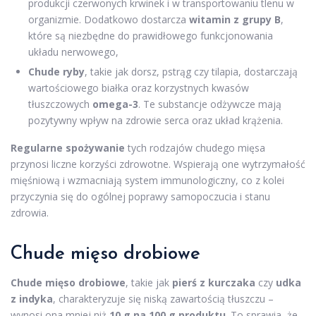
produkcji czerwonych krwinek i w transportowaniu tlenu w
organizmie. Dodatkowo dostarcza
witamin z grupy B
,
które są niezbędne do prawidłowego funkcjonowania
układu nerwowego,
Chude ryby
, takie jak dorsz, pstrąg czy tilapia, dostarczają
wartościowego białka oraz korzystnych kwasów
tłuszczowych
omega-3
. Te substancje odżywcze mają
pozytywny wpływ na zdrowie serca oraz układ krążenia.
Regularne spożywanie
tych rodzajów chudego mięsa
przynosi liczne korzyści zdrowotne. Wspierają one wytrzymałość
mięśniową i wzmacniają system immunologiczny, co z kolei
przyczynia się do ogólnej poprawy samopoczucia i stanu
zdrowia.
Chude mięso drobiowe
Chude mięso drobiowe
, takie jak
pierś z kurczaka
czy
udka
z indyka
, charakteryzuje się niską zawartością tłuszczu –
wynosi ona mniej niż
10 g na 100 g produktu
. To sprawia, że