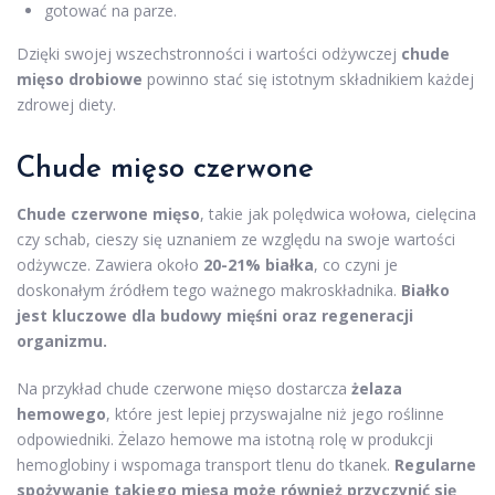
gotować na parze.
Dzięki swojej wszechstronności i wartości odżywczej
chude
mięso drobiowe
powinno stać się istotnym składnikiem każdej
zdrowej diety.
Chude mięso czerwone
Chude czerwone mięso
, takie jak polędwica wołowa, cielęcina
czy schab, cieszy się uznaniem ze względu na swoje wartości
odżywcze. Zawiera około
20-21% białka
, co czyni je
doskonałym źródłem tego ważnego makroskładnika.
Białko
jest kluczowe dla budowy mięśni oraz regeneracji
organizmu.
Na przykład chude czerwone mięso dostarcza
żelaza
hemowego
, które jest lepiej przyswajalne niż jego roślinne
odpowiedniki. Żelazo hemowe ma istotną rolę w produkcji
hemoglobiny i wspomaga transport tlenu do tkanek.
Regularne
spożywanie takiego mięsa może również przyczynić się