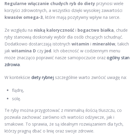
Regularne włączanie chudych ryb do diety
przynosi wiele
korzyści zdrowotnych, a wszystko dzięki wysokiej zawartości
kwasów omega-3
, które mają pozytywny wpływ na serce.
Ze względu na
niską kaloryczność
i
bogactwo białka
, chude
ryby stanowią doskonały wybór dla osób chcących schudnąć.
Dodatkowo dostarczają istotnych
witamin
i
minerałów
, takich
jak
witamina D
czy
jod
. Ich obecność w codziennym menu
może znacząco poprawić nasze samopoczucie oraz
ogólny stan
zdrowia
.
W kontekście
diety rybnej
szczególnie warto zwrócić uwagę na:
flądrę,
solę.
Te ryby można przygotować z minimalną ilością tłuszczu, co
pozwala zachować zarówno ich wartości odżywcze, jak i
smakowe. To sprawia, że są idealnym rozwiązaniem dla tych,
którzy pragną dbać o linię oraz swoje zdrowie.