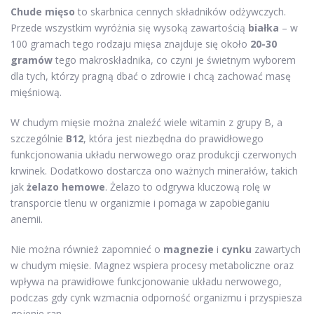
Chude mięso
to skarbnica cennych składników odżywczych.
Przede wszystkim wyróżnia się wysoką zawartością
białka
– w
100 gramach tego rodzaju mięsa znajduje się około
20-30
gramów
tego makroskładnika, co czyni je świetnym wyborem
dla tych, którzy pragną dbać o zdrowie i chcą zachować masę
mięśniową.
W chudym mięsie można znaleźć wiele witamin z grupy B, a
szczególnie
B12
, która jest niezbędna do prawidłowego
funkcjonowania układu nerwowego oraz produkcji czerwonych
krwinek. Dodatkowo dostarcza ono ważnych minerałów, takich
jak
żelazo hemowe
. Żelazo to odgrywa kluczową rolę w
transporcie tlenu w organizmie i pomaga w zapobieganiu
anemii.
Nie można również zapomnieć o
magnezie
i
cynku
zawartych
w chudym mięsie. Magnez wspiera procesy metaboliczne oraz
wpływa na prawidłowe funkcjonowanie układu nerwowego,
podczas gdy cynk wzmacnia odporność organizmu i przyspiesza
gojenie ran.