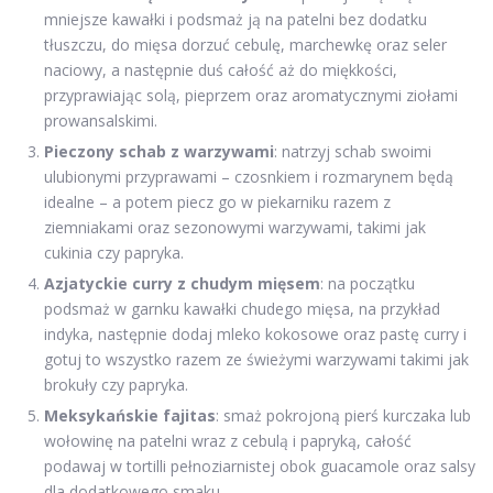
mniejsze kawałki i podsmaż ją na patelni bez dodatku
tłuszczu, do mięsa dorzuć cebulę, marchewkę oraz seler
naciowy, a następnie duś całość aż do miękkości,
przyprawiając solą, pieprzem oraz aromatycznymi ziołami
prowansalskimi.
Pieczony schab z warzywami
: natrzyj schab swoimi
ulubionymi przyprawami – czosnkiem i rozmarynem będą
idealne – a potem piecz go w piekarniku razem z
ziemniakami oraz sezonowymi warzywami, takimi jak
cukinia czy papryka.
Azjatyckie curry z chudym mięsem
: na początku
podsmaż w garnku kawałki chudego mięsa, na przykład
indyka, następnie dodaj mleko kokosowe oraz pastę curry i
gotuj to wszystko razem ze świeżymi warzywami takimi jak
brokuły czy papryka.
Meksykańskie fajitas
: smaż pokrojoną pierś kurczaka lub
wołowinę na patelni wraz z cebulą i papryką, całość
podawaj w tortilli pełnoziarnistej obok guacamole oraz salsy
dla dodatkowego smaku.