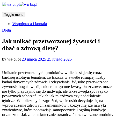
Toggle menu
Współpraca i kontakt
Categories
Dieta
Jak unikać przetworzonej żywności i
dbać o zdrową dietę?
Posted
by
wa-bi.pl
23 marca 2025
25 lutego 2025
on
Unikanie przetworzonych produktów w diecie staje się coraz
bardziej istotnym tematem, zwłaszcza w świetle rosnącej liczby
badań dotyczących zdrowia i odżywiania. Wysoko przetworzona
żywność, bogata w sól, cukier i nasycone kwasy tłuszczowe, może
nie tylko przyczynić się do nadwagi, ale także zwiększyć ryzyko
poważnych schorzeń, takich jak miażdżyca czy nadciśnienie
tętnicze. W obliczu tych zagrożeń, wiele osób decyduje się na
wprowadzenie zdrowych zamienników i korzystniejsze nawyki
żywieniowe, które poprawiają samopoczucie i ogólną kondycję
organizmu. Jak zatem skutecznie ograniczać przetworzone produkty