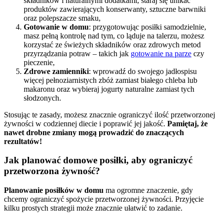
składników i naturalnymi dodatkami, staraj się unikać
produktów zawierających konserwanty, sztuczne barwniki
oraz polepszacze smaku,
Gotowanie w domu
: przygotowując posiłki samodzielnie,
masz pełną kontrolę nad tym, co ląduje na talerzu, możesz
korzystać ze świeżych składników oraz zdrowych metod
przyrządzania potraw – takich jak
gotowanie na parze
czy
pieczenie,
Zdrowe zamienniki
: wprowadź do swojego jadłospisu
więcej pełnoziarnistych zbóż zamiast białego chleba lub
makaronu oraz wybieraj jogurty naturalne zamiast tych
słodzonych.
Stosując te zasady, możesz znacznie ograniczyć ilość przetworzonej
żywności w codziennej diecie i poprawić jej jakość.
Pamiętaj, że
nawet drobne zmiany mogą prowadzić do znaczących
rezultatów!
Jak planować domowe posiłki, aby ograniczyć
przetworzona żywność?
Planowanie posiłków w domu
ma ogromne znaczenie, gdy
chcemy ograniczyć spożycie przetworzonej żywności. Przyjęcie
kilku prostych strategii może znacznie ułatwić to zadanie.