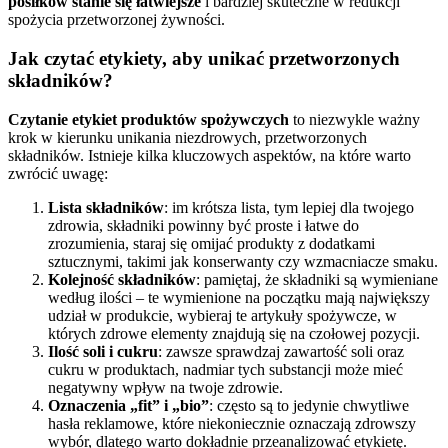
posiłków stanie się łatwiejsze
i bardziej skuteczne w redukcji
spożycia przetworzonej żywności.
Jak czytać etykiety, aby unikać przetworzonych
składników?
Czytanie etykiet produktów spożywczych
to niezwykle ważny
krok w kierunku unikania niezdrowych, przetworzonych
składników. Istnieje kilka kluczowych aspektów, na które warto
zwrócić uwagę:
Lista składników
: im krótsza lista, tym lepiej dla twojego
zdrowia, składniki powinny być proste i łatwe do
zrozumienia, staraj się omijać produkty z dodatkami
sztucznymi, takimi jak konserwanty czy wzmacniacze smaku.
Kolejność składników
: pamiętaj, że składniki są wymieniane
według ilości – te wymienione na początku mają największy
udział w produkcie, wybieraj te artykuły spożywcze, w
których zdrowe elementy znajdują się na czołowej pozycji.
Ilość soli i cukru
: zawsze sprawdzaj zawartość soli oraz
cukru w produktach, nadmiar tych substancji może mieć
negatywny wpływ na twoje zdrowie.
Oznaczenia „fit” i „bio”
: często są to jedynie chwytliwe
hasła reklamowe, które niekoniecznie oznaczają zdrowszy
wybór, dlatego warto dokładnie przeanalizować etykietę.