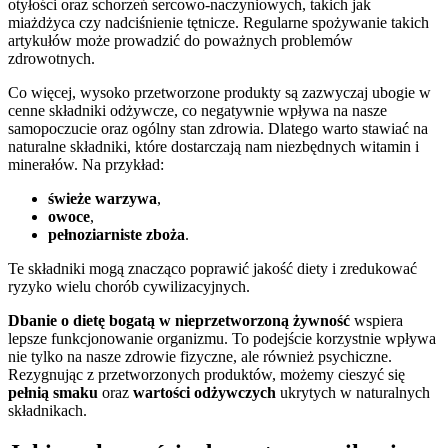
otyłości oraz schorzeń sercowo-naczyniowych, takich jak
miażdżyca czy nadciśnienie tętnicze. Regularne spożywanie takich
artykułów może prowadzić do poważnych problemów
zdrowotnych.
Co więcej, wysoko przetworzone produkty są zazwyczaj ubogie w
cenne składniki odżywcze, co negatywnie wpływa na nasze
samopoczucie oraz ogólny stan zdrowia. Dlatego warto stawiać na
naturalne składniki, które dostarczają nam niezbędnych witamin i
minerałów. Na przykład:
świeże warzywa
,
owoce
,
pełnoziarniste zboża
.
Te składniki mogą znacząco poprawić jakość diety i zredukować
ryzyko wielu chorób cywilizacyjnych.
Dbanie o dietę bogatą w nieprzetworzoną żywność
wspiera
lepsze funkcjonowanie organizmu. To podejście korzystnie wpływa
nie tylko na nasze zdrowie fizyczne, ale również psychiczne.
Rezygnując z przetworzonych produktów, możemy cieszyć się
pełnią smaku
oraz
wartości odżywczych
ukrytych w naturalnych
składnikach.