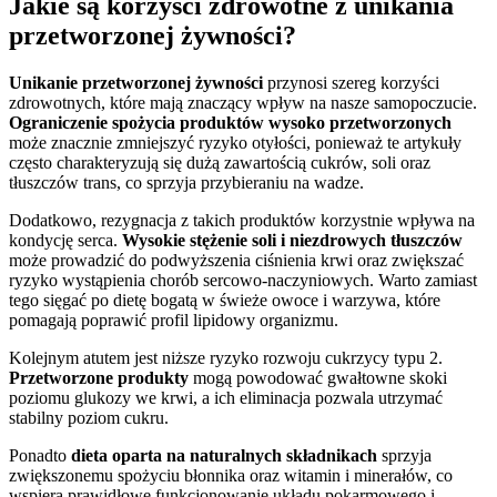
Jakie są korzyści zdrowotne z unikania
przetworzonej żywności?
Unikanie przetworzonej żywności
przynosi szereg korzyści
zdrowotnych, które mają znaczący wpływ na nasze samopoczucie.
Ograniczenie spożycia produktów wysoko przetworzonych
może znacznie zmniejszyć ryzyko otyłości, ponieważ te artykuły
często charakteryzują się dużą zawartością cukrów, soli oraz
tłuszczów trans, co sprzyja przybieraniu na wadze.
Dodatkowo, rezygnacja z takich produktów korzystnie wpływa na
kondycję serca.
Wysokie stężenie soli i niezdrowych tłuszczów
może prowadzić do podwyższenia ciśnienia krwi oraz zwiększać
ryzyko wystąpienia chorób sercowo-naczyniowych. Warto zamiast
tego sięgać po dietę bogatą w świeże owoce i warzywa, które
pomagają poprawić profil lipidowy organizmu.
Kolejnym atutem jest niższe ryzyko rozwoju cukrzycy typu 2.
Przetworzone produkty
mogą powodować gwałtowne skoki
poziomu glukozy we krwi, a ich eliminacja pozwala utrzymać
stabilny poziom cukru.
Ponadto
dieta oparta na naturalnych składnikach
sprzyja
zwiększonemu spożyciu błonnika oraz witamin i minerałów, co
wspiera prawidłowe funkcjonowanie układu pokarmowego i