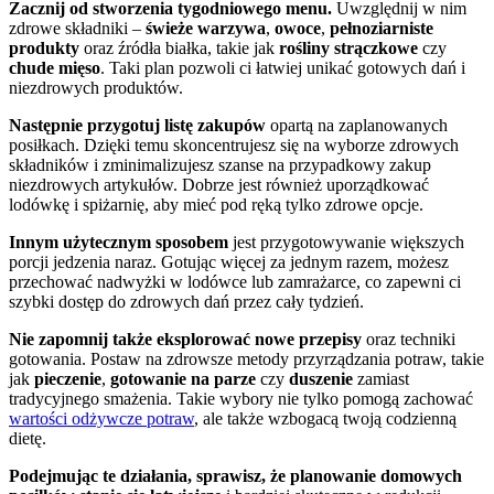
Zacznij od stworzenia tygodniowego menu.
Uwzględnij w nim
zdrowe składniki –
świeże warzywa
,
owoce
,
pełnoziarniste
produkty
oraz źródła białka, takie jak
rośliny strączkowe
czy
chude mięso
. Taki plan pozwoli ci łatwiej unikać gotowych dań i
niezdrowych produktów.
Następnie przygotuj listę zakupów
opartą na zaplanowanych
posiłkach. Dzięki temu skoncentrujesz się na wyborze zdrowych
składników i zminimalizujesz szanse na przypadkowy zakup
niezdrowych artykułów. Dobrze jest również uporządkować
lodówkę i spiżarnię, aby mieć pod ręką tylko zdrowe opcje.
Innym użytecznym sposobem
jest przygotowywanie większych
porcji jedzenia naraz. Gotując więcej za jednym razem, możesz
przechować nadwyżki w lodówce lub zamrażarce, co zapewni ci
szybki dostęp do zdrowych dań przez cały tydzień.
Nie zapomnij także eksplorować nowe przepisy
oraz techniki
gotowania. Postaw na zdrowsze metody przyrządzania potraw, takie
jak
pieczenie
,
gotowanie na parze
czy
duszenie
zamiast
tradycyjnego smażenia. Takie wybory nie tylko pomogą zachować
wartości odżywcze potraw
, ale także wzbogacą twoją codzienną
dietę.
Podejmując te działania, sprawisz, że planowanie domowych