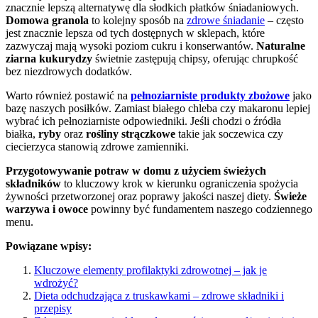
znacznie lepszą alternatywę dla słodkich płatków śniadaniowych.
Domowa granola
to kolejny sposób na
zdrowe śniadanie
– często
jest znacznie lepsza od tych dostępnych w sklepach, które
zazwyczaj mają wysoki poziom cukru i konserwantów.
Naturalne
ziarna kukurydzy
świetnie zastępują chipsy, oferując chrupkość
bez niezdrowych dodatków.
Warto również postawić na
pełnoziarniste produkty zbożowe
jako
bazę naszych posiłków. Zamiast białego chleba czy makaronu lepiej
wybrać ich pełnoziarniste odpowiedniki. Jeśli chodzi o źródła
białka,
ryby
oraz
rośliny strączkowe
takie jak soczewica czy
ciecierzyca stanowią zdrowe zamienniki.
Przygotowywanie potraw w domu z użyciem świeżych
składników
to kluczowy krok w kierunku ograniczenia spożycia
żywności przetworzonej oraz poprawy jakości naszej diety.
Świeże
warzywa i owoce
powinny być fundamentem naszego codziennego
menu.
Powiązane wpisy:
Kluczowe elementy profilaktyki zdrowotnej – jak je
wdrożyć?
Dieta odchudzająca z truskawkami – zdrowe składniki i
przepisy