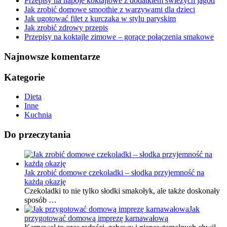
Przepisy na napoje koktajlowe z dodatkiem świeżych jagód
Jak zrobić domowe smoothie z warzywami dla dzieci
Jak ugotować filet z kurczaka w stylu paryskim
Jak zrobić zdrowy przepis
Przepisy na koktajle zimowe – gorące połączenia smakowe
Najnowsze komentarze
Kategorie
Dieta
Inne
Kuchnia
Do przeczytania
Jak zrobić domowe czekoladki – słodka przyjemność na
każdą okazję
Czekoladki to nie tylko słodki smakołyk, ale także doskonały
sposób …
Jak
przygotować domową imprezę karnawałową