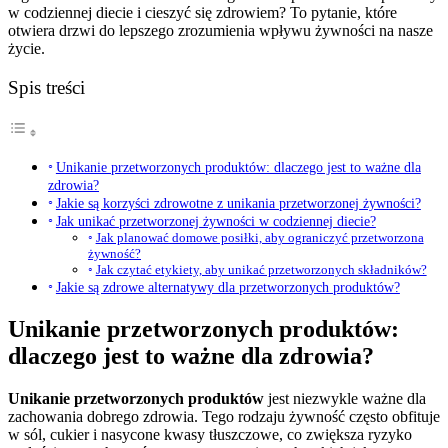
w codziennej diecie i cieszyć się zdrowiem? To pytanie, które
otwiera drzwi do lepszego zrozumienia wpływu żywności na nasze
życie.
Spis treści
Unikanie przetworzonych produktów: dlaczego jest to ważne dla
zdrowia?
Jakie są korzyści zdrowotne z unikania przetworzonej żywności?
Jak unikać przetworzonej żywności w codziennej diecie?
Jak planować domowe posiłki, aby ograniczyć przetworzona
żywność?
Jak czytać etykiety, aby unikać przetworzonych składników?
Jakie są zdrowe alternatywy dla przetworzonych produktów?
Unikanie przetworzonych produktów:
dlaczego jest to ważne dla zdrowia?
Unikanie przetworzonych produktów
jest niezwykle ważne dla
zachowania dobrego zdrowia. Tego rodzaju żywność często obfituje
w sól, cukier i nasycone kwasy tłuszczowe, co zwiększa ryzyko