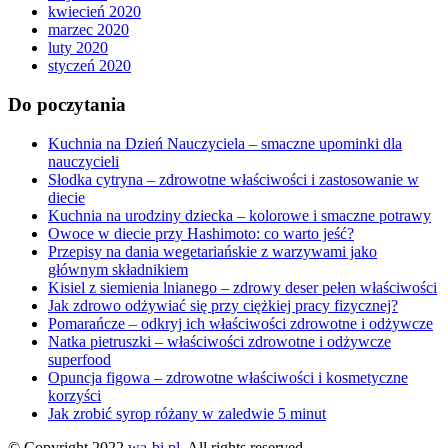
kwiecień 2020
marzec 2020
luty 2020
styczeń 2020
Do poczytania
Kuchnia na Dzień Nauczyciela – smaczne upominki dla
nauczycieli
Słodka cytryna – zdrowotne właściwości i zastosowanie w
diecie
Kuchnia na urodziny dziecka – kolorowe i smaczne potrawy
Owoce w diecie przy Hashimoto: co warto jeść?
Przepisy na dania wegetariańskie z warzywami jako
głównym składnikiem
Kisiel z siemienia lnianego – zdrowy deser pełen właściwości
Jak zdrowo odżywiać się przy ciężkiej pracy fizycznej?
Pomarańcze – odkryj ich właściwości zdrowotne i odżywcze
Natka pietruszki – właściwości zdrowotne i odżywcze
superfood
Opuncja figowa – zdrowotne właściwości i kosmetyczne
korzyści
Jak zrobić syrop różany w zaledwie 5 minut
© Copyright 2022
wa-bi.pl
. All rights reserved.