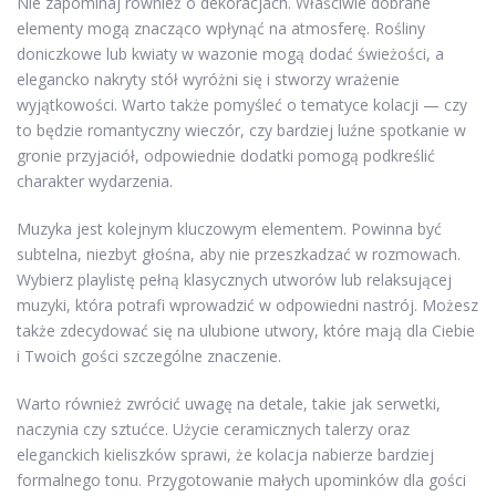
Nie zapominaj również o dekoracjach. Właściwie dobrane
elementy mogą znacząco wpłynąć na atmosferę. Rośliny
doniczkowe lub kwiaty w wazonie mogą dodać świeżości, a
elegancko nakryty stół wyróżni się i stworzy wrażenie
wyjątkowości. Warto także pomyśleć o tematyce kolacji — czy
to będzie romantyczny wieczór, czy bardziej luźne spotkanie w
gronie przyjaciół, odpowiednie dodatki pomogą podkreślić
charakter wydarzenia.
Muzyka jest kolejnym kluczowym elementem. Powinna być
subtelna, niezbyt głośna, aby nie przeszkadzać w rozmowach.
Wybierz playlistę pełną klasycznych utworów lub relaksującej
muzyki, która potrafi wprowadzić w odpowiedni nastrój. Możesz
także zdecydować się na ulubione utwory, które mają dla Ciebie
i Twoich gości szczególne znaczenie.
Warto również zwrócić uwagę na detale, takie jak serwetki,
naczynia czy sztućce. Użycie ceramicznych talerzy oraz
eleganckich kieliszków sprawi, że kolacja nabierze bardziej
formalnego tonu. Przygotowanie małych upominków dla gości