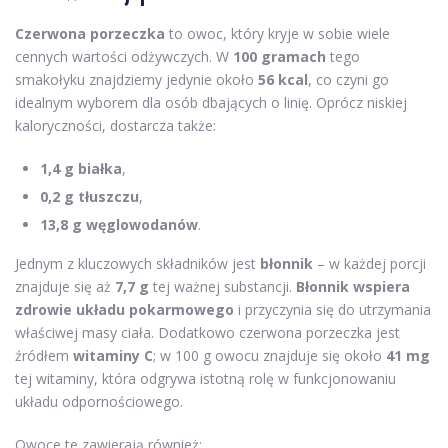
Czerwona porzeczka
to owoc, który kryje w sobie wiele
cennych wartości odżywczych. W
100 gramach
tego
smakołyku znajdziemy jedynie około
56 kcal
, co czyni go
idealnym wyborem dla osób dbających o linię. Oprócz niskiej
kaloryczności, dostarcza także:
1,4 g białka
,
0,2 g tłuszczu
,
13,8 g węglowodanów
.
Jednym z kluczowych składników jest
błonnik
– w każdej porcji
znajduje się aż
7,7 g
tej ważnej substancji.
Błonnik wspiera
zdrowie układu pokarmowego
i przyczynia się do utrzymania
właściwej masy ciała. Dodatkowo czerwona porzeczka jest
źródłem
witaminy C
; w 100 g owocu znajduje się około
41 mg
tej witaminy, która odgrywa istotną rolę w funkcjonowaniu
układu odpornościowego.
Owoce te zawierają również: