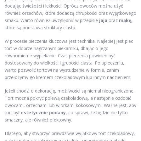
dodając świeżości i lekkości. Oprócz owoców można użyć
również orzechów, które dodadzą chrupkości oraz wyjątkowego
smaku. Warto również uwzględnić w przepisie
jaja
oraz
mąkę
,
które są podstawą struktury ciasta.
W procesie pieczenia kluczowa jest technika. Najlepiej jest piec
tort w dobrze nagrzanym piekarniku, dbając o jego
równomierne wypiekanie. Czas pieczenia powinien być
dostosowany do wielkości i grubości ciasta. Po upieczeniu,
warto pozwolić tortowi na wystudzenie w formie, zanim
przełożymy go kremem czekoladowym lub innym nadzieniem.
Jeżeli chodzi o dekorację, możliwości są niemal nieograniczone.
Tort można pokryć polewą czekoladową, a następnie ozdobić
owocami, orzechami lub wiórkami kokosowymi. Ważne jest, aby
tort był
estetycznie podany
, co sprawi, że będzie nie tylko
smaczny, ale również efektowny.
Dlatego, aby stworzyć prawdziwie wyjątkowy tort czekoladowy,
należy połączyć jakościowe składniki, odpowiednią metodę