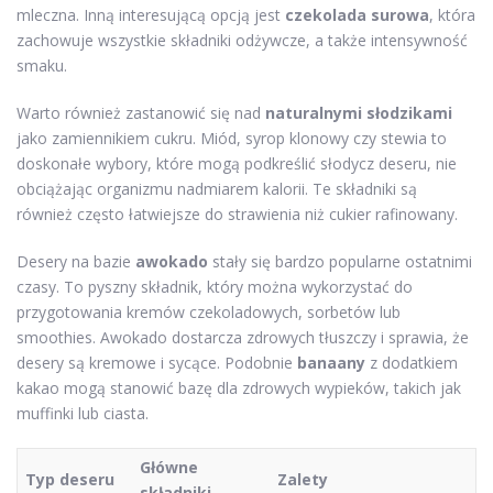
mleczna. Inną interesującą opcją jest
czekolada surowa
, która
zachowuje wszystkie składniki odżywcze, a także intensywność
smaku.
Warto również zastanowić się nad
naturalnymi słodzikami
jako zamiennikiem cukru. Miód, syrop klonowy czy stewia to
doskonałe wybory, które mogą podkreślić słodycz deseru, nie
obciążając organizmu nadmiarem kalorii. Te składniki są
również często łatwiejsze do strawienia niż cukier rafinowany.
Desery na bazie
awokado
stały się bardzo popularne ostatnimi
czasy. To pyszny składnik, który można wykorzystać do
przygotowania kremów czekoladowych, sorbetów lub
smoothies. Awokado dostarcza zdrowych tłuszczy i sprawia, że
desery są kremowe i sycące. Podobnie
banaany
z dodatkiem
kakao mogą stanowić bazę dla zdrowych wypieków, takich jak
muffinki lub ciasta.
Główne
Typ deseru
Zalety
składniki