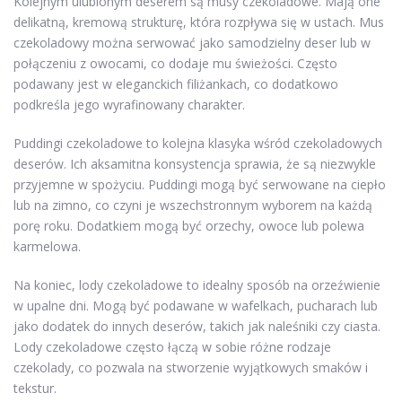
Kolejnym ulubionym deserem są musy czekoladowe. Mają one
delikatną, kremową strukturę, która rozpływa się w ustach. Mus
czekoladowy można serwować jako samodzielny deser lub w
połączeniu z owocami, co dodaje mu świeżości. Często
podawany jest w eleganckich filiżankach, co dodatkowo
podkreśla jego wyrafinowany charakter.
Puddingi czekoladowe to kolejna klasyka wśród czekoladowych
deserów. Ich aksamitna konsystencja sprawia, że są niezwykle
przyjemne w spożyciu. Puddingi mogą być serwowane na ciepło
lub na zimno, co czyni je wszechstronnym wyborem na każdą
porę roku. Dodatkiem mogą być orzechy, owoce lub polewa
karmelowa.
Na koniec, lody czekoladowe to idealny sposób na orzeźwienie
w upalne dni. Mogą być podawane w wafelkach, pucharach lub
jako dodatek do innych deserów, takich jak naleśniki czy ciasta.
Lody czekoladowe często łączą w sobie różne rodzaje
czekolady, co pozwala na stworzenie wyjątkowych smaków i
tekstur.