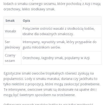
lodach o smaku czarnego sezamu, które pochodzą z Azji i mają
orzechowy, lekko słodkawy smak.
Smak
Opis
Połączenie ostrości wasabi z słodkością lodów,
Wasabi
idealne dla odważnych smakoszy.
Ser
Intensywny, wyrazisty smak, który przypadnie do
pleśniowy
gustu miłośnikom serów.
Czarny
Orzechowy, łagodny smak, popularny w Azji.
sezam
Egzotyczne smaki owoców tropikalnych również zyskują na
popularności. Lody o smaku marakui, duriana czy jackfruitu to
tylko niektóre z propozycji, które mogą zaskoczyć podniebienie.
Te intensywne, owocowe smaki są doskonałe na upalne dni i
mogą być świetnym sposobem na orzeźwienie.
Odkrywanie nowych smaków lodów to nie tylko możliwość