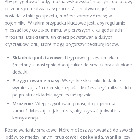
Aby przygotować lody, można wykorzystać maszynę do lodów,
co znacząco ułatwia cały proces. Alternatywnie, jeśli nie
posiadasz takiego sprzętu, możesz zamrozić masę w
pojemniku. W takim przypadku kluczowe jest, aby regularnie
mieszać lody co 30-60 minut w pierwszych kilku godzinach
mrożenia. Dzięki temu unikniesz powstawania dużych
kryształków lodu, które mogą pogorszyć teksturę lodów.
Składniki podstawowe:
Użyj równej części mleka i
śmietany, a następnie dodaj cukier do smaku oraz ulubione
dodatki.
Przygotowanie masy:
Wszystkie składniki dokładnie
wymieszaj, aż cukier się rozpuści. Możesz użyć miksera lub
po prostu dokładnie wymieszać ręcznie.
Mrożenie:
Wlej przygotowaną masę do pojemnika i
zamroź. Mieszaj co jakiś czas, aby uzyskać jedwabistą
konsystencję.
Różne warianty smakowe, które możesz wprowadzić do swoich
lodów, to między innymi
truskawki
,
czekolada
,
wanilia
, czy