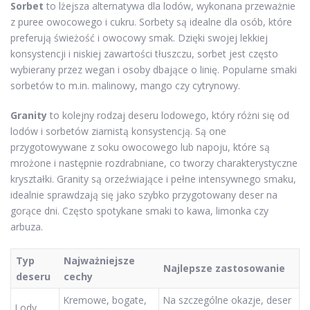
Sorbet
to lżejsza alternatywa dla lodów, wykonana przeważnie
z puree owocowego i cukru. Sorbety są idealne dla osób, które
preferują świeżość i owocowy smak. Dzięki swojej lekkiej
konsystencji i niskiej zawartości tłuszczu, sorbet jest często
wybierany przez wegan i osoby dbające o linię. Popularne smaki
sorbetów to m.in. malinowy, mango czy cytrynowy.
Granity
to kolejny rodzaj deseru lodowego, który różni się od
lodów i sorbetów ziarnistą konsystencją. Są one
przygotowywane z soku owocowego lub napoju, które są
mrożone i następnie rozdrabniane, co tworzy charakterystyczne
kryształki. Granity są orzeźwiające i pełne intensywnego smaku,
idealnie sprawdzają się jako szybko przygotowany deser na
gorące dni. Często spotykane smaki to kawa, limonka czy
arbuza.
Typ
Najważniejsze
Najlepsze zastosowanie
deseru
cechy
Kremowe, bogate,
Na szczególne okazje, deser
Lody