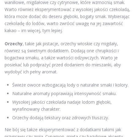
waniliowe, migdałowe czy cytrynowe, które wzmocnią smak.
Warto również eksperymentować z wysokiej jakości czekoladą,
która może dodać do deseru głęboki, bogaty smak. Wybierając
czekoladę do lodów, warto zwrócić uwagę na jej zawartość
kakao – im więcej, tym lepiej.
Orzechy
, takie jak pistacje, orzechy włoskie czy migdały,
również są świetnym dodatkiem. Dodają one chrupkości i
bogactwa smaku, a także wartości odżywczych. Warto je
posiekać lub podprażyć przed dodaniem do mieszanki, aby
wydobyć ich pełny aromat.
Świeże owoce wzbogacają lody o naturalne smaki i kolory.
Naturalne aromaty poprawiają intensywność smaku.
Wysokiej jakości czekolada nadaje lodom głęboki,
wyrafinowany charakter.
Orzechy dodają tekstury oraz zdrowych tłuszczy.
Nie bój się także eksperymentować z dodatkami takimi jak
przyprawy czy zioła. Cynamon, mięta czy bazyliowe akcenty