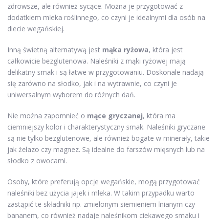
zdrowsze, ale również sycące. Można je przygotować z
dodatkiem mleka roślinnego, co czyni je idealnymi dla osób na
diecie wegańskiej.
Inną świetną alternatywą jest
mąka ryżowa
, która jest
całkowicie bezglutenowa. Naleśniki z mąki ryżowej mają
delikatny smak i są łatwe w przygotowaniu. Doskonale nadają
się zarówno na słodko, jak i na wytrawnie, co czyni je
uniwersalnym wyborem do różnych dań.
Nie można zapomnieć o
mące gryczanej
, która ma
ciemniejszy kolor i charakterystyczny smak. Naleśniki gryczane
są nie tylko bezglutenowe, ale również bogate w minerały, takie
jak żelazo czy magnez. Są idealne do farszów mięsnych lub na
słodko z owocami.
Osoby, które preferują opcje wegańskie, mogą przygotować
naleśniki bez użycia jajek i mleka. W takim przypadku warto
zastąpić te składniki np. zmielonym siemieniem lnianym czy
bananem, co również nadaje naleśnikom ciekawego smaku i