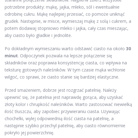
potrzebne produkty: mąkę, jajka, mleko, sól i ewentualnie
odrobinę cukru. Mąkę najlepiej przesiać, co pomoże uniknąć
grudek. Następnie, w misce, wymieszaj mąkę z solą i cukrem, a
potem dodawaj stopniowo mleko i jajka, cały czas mieszając,
aby ciasto było gładkie i jednolite.
Po dokładnym wymieszaniu warto odstawić ciasto na około
30
minut
. Odpoczynek pozwala na lepsze połączenie się
składników oraz poprawia konsystencję ciasta, co wpływa na
teksturę gotowych naleśników. W tym czasie mąka wchłonie
wilgoć, co sprawi, że ciasto stanie się bardziej elastyczne.
Przed smażeniem, dobrze jest rozgrzać patelnię. Należy
upewnić się, że patelnia jest naprawdę gorąca, aby uzyskać
złoty kolor i chrupkość naleśników. Warto zastosować niewielką
ilość tłuszczu, aby zapobiec przywieraniu ciasta. Używając
chochelki, wylej odpowiednią ilość ciasta na patelnię, a
następnie szybko przechyl patelnię, aby ciasto równomiernie
pokryło jej powierzchnię.