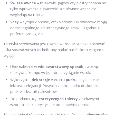
Świeże owoce
– truskawki, jagody czy plastry banana nie
tylko wprowadzają świeżość, ale również wspaniale
wyglądają na talerzu.
Sosy
– syropy klonowe, czekoladowe lub owocowe mogą
dodać łagodnego lub intensywnego smaku, zgodnie z
preferencjami gości.
Estetyka serwowania jest równie ważna. Można zastosować
kilka sprawdzonych technik, aby nadać naleśnikom elegancki
wygląd:
Ułóż naleśniki w
wielowarstwowy sposób
, tworząc
efektywną kompozycję, która przyciągnie wzrok.
Wykorzystaj
dekoracje z cukru pudru
, aby nadać im
lekkości i elegancji. Posypka z cukru pudru doskonale
podkreśli kształt naleśników.
Do podania użyj
estetycznych talerzy
z ciekawymi
wzorami lub kolorystyka, które dopełnią całości.
Nie zapominaj również o nakryciu stołu. Dodanie
elementów