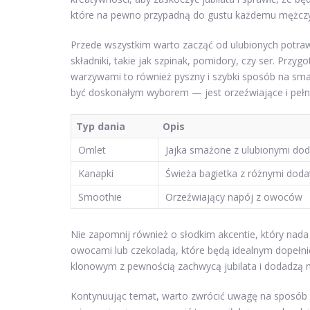
które na pewno przypadną do gustu każdemu mężczy
Przede wszystkim warto zacząć od ulubionych potraw
składniki, takie jak szpinak, pomidory, czy ser. Przy
warzywami to również pyszny i szybki sposób na sm
być doskonałym wyborem — jest orzeźwiające i pełn
Typ dania
Opis
Omlet
Jajka smażone z ulubionymi do
Kanapki
Świeża bagietka z różnymi dod
Smoothie
Orzeźwiający napój z owoców
Nie zapomnij również o słodkim akcentie, który nad
owocami lub czekoladą, które będą idealnym dopełni
klonowym z pewnością zachwycą jubilata i dodadzą mu
Kontynuując temat, warto zwrócić uwagę na sposób po