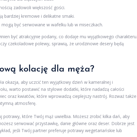
nością zadowoli większość gości.
ją bardziej kremowe i delikatne smaki.
i, mogą być serwowane w wafelku lub w miseczkach.
winien być atrakcyjnie podany, co dodaje mu wyjątkowego charakteru
a czy czekoladowe polewy, sprawią, że urodzinowe desery będą
nową kolację dla męża?
ła okazja, aby uczcić ten wyjątkowy dzień w kameralnej i
ołu, warto postawić na stylowe dodatki, które nadadzą całości
wiec oraz kwiatów, które wprowadzą cieplejszy nastrój. Rozważ także
intymną atmosferę.
potrawy, które Twój mąż uwielbia. Możesz zrobić kilka dań, aby
możesz serwować przystawkę, danie główne oraz deser. Dobrze jest
ykład, jeśli Twój partner preferuje potrawy wegetariańskie lub