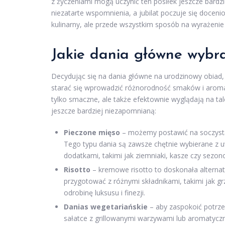
z życzeniami mogą uczynić ten posiłek jeszcze bar
niezatarte wspomnienia, a jubilat poczuje się docenio
kulinarny, ale przede wszystkim sposób na wyrażenie u
Jakie dania główne wybr
Decydując się na dania główne na urodzinowy obiad,
starać się wprowadzić różnorodność smaków i arom
tylko smaczne, ale także efektownie wyglądają na tal
jeszcze bardziej niezapomnianą:
Pieczone mięso
– możemy postawić na soczystą
Tego typu dania są zawsze chętnie wybierane z 
dodatkami, takimi jak ziemniaki, kasze czy sezo
Risotto
– kremowe risotto to doskonała alternat
przygotować z różnymi składnikami, takimi jak g
odrobinę luksusu i finezji.
Danias wegetariańskie
– aby zaspokoić potrze
sałatce z grillowanymi warzywami lub aromatyczny