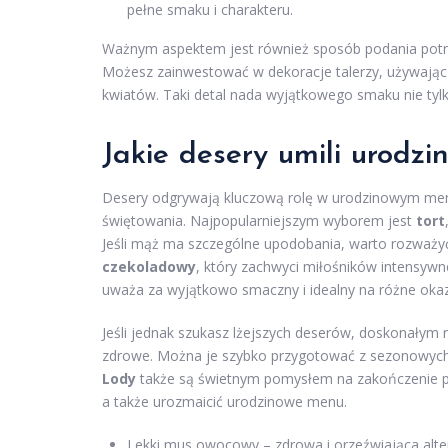
pełne smaku i charakteru.
Ważnym aspektem jest również sposób podania potra
Możesz zainwestować w dekoracje talerzy, używając 
kwiatów. Taki detal nada wyjątkowego smaku nie tyl
Jakie desery umili urodz
Desery odgrywają kluczową rolę w urodzinowym menu,
świętowania. Najpopularniejszym wyborem jest
tort
Jeśli mąż ma szczególne upodobania, warto rozważyć
czekoladowy
, który zachwyci miłośników intensy
uważa za wyjątkowo smaczny i idealny na różne okaz
Jeśli jednak szukasz lżejszych deserów, doskonały
zdrowe. Można je szybko przygotować z sezonowych 
Lody
także są świetnym pomysłem na zakończenie pr
a także urozmaicić urodzinowe menu.
Lekki mus owocowy – zdrowa i orzeźwiająca alter