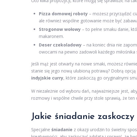
Oto kilka propozycji, które mogą się sprawdzić na tak
Pizza domowej roboty
– możesz przyrządzić cia
ale również wspólne gotowanie może być zabaw
Strogonow wołowy
– to pełne smaku danie, któ
makaronem.
Deser czekoladowy
– na koniec dnia nie zapom
owocami na pewno zadowoli każdego miłośnika s
Jeśli mąż jest otwarty na nowe smaki, możesz równ
stanie się jego nową ulubioną potrawą? Dobrą opcją 
indyjskie curry
, które zaskoczą go oryginalnymi sm
W niezależnie od wyboru dań, najważniejsze jest, ab
rozmowy i wspólne chwile przy stole sprawią, że ten
Jakie śniadanie zaskoczy 
Specjalne
śniadanie
z okazji urodzin to świetny sp
kreatywności, aby zaskoczyć jubilata i sprawić, że b