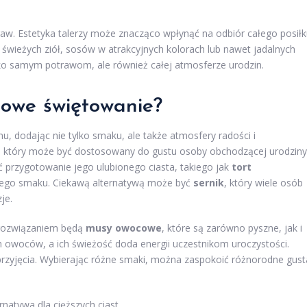
w. Estetyka talerzy może znacząco wpłynąć na odbiór całego posiłk
świeżych ziół, sosów w atrakcyjnych kolorach lub nawet jadalnych
ko samym potrawom, ale również całej atmosferze urodzin.
inowe świętowanie?
 dodając nie tylko smaku, ale także atmosfery radości i
, który może być dostosowany do gustu osoby obchodzącej urodziny
 przygotowanie jego ulubionego ciasta, takiego jak
tort
wnego smaku. Ciekawą alternatywą może być
sernik
, który wiele osób
je.
m rozwiązaniem będą
musy owocowe
, które są zarówno pyszne, jak i
owoców, a ich świeżość doda energii uczestnikom uroczystości.
zyjęcia. Wybierając różne smaki, można zaspokoić różnorodne gust
natywa dla cięższych ciast.