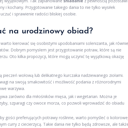
dziej wyjątkowym. Tak zaplanowane
śniadanie
z pewnością pozostawi
ny i kochany. Przygotowanie takiego dania to nie tylko wysiłek
czuć i sprawienie radości bliskiej osobie.
ać na urodzinowy obiad?
 warto kierować się osobistymi upodobaniami solenizanta, jak równi
atów. Dobrym pomysłem jest przygotowanie potraw, które są nie
erzu. Oto kilka propozycji, które mogą uczynić tę wyjątkową okazję
 pieczeń wołową lub delikatnego kurczaka nadziewanego ziołami.
uwagi na swoją smakowitość i możliwość podania z różnorodnymi
nowe warzywa.
ywa zarówno dla miłośników mięsa, jak i wegetarian. Można je
rzyby, szparagi czy owoce morza, co pozwoli wprowadzić do obiadu
by gości preferujących potrawy roślinne, warto pomyśleć o kolorowe
m curry z ciecierzycą. Takie dania nie tylko będą zdrowsze, ale takż