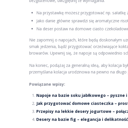
bezglutenowe, uwzględnij te wymagania.
Na przystawkę możesz przygotować np. sałatkę z
Jako danie główne sprawdzi się aromatyczne ris
Na deser postaw na domowe ciasto czekoladowe
Nie zapomnij o napojach, które będą doskonałym uzu
smak jedzenia, bądź przygotować orzeźwiające kokta
browarów. Upewnij się, że napoje są odpowiednio sc
Na koniec, podążaj za generalną ideą, aby kolacja by
przemyślana kolacja urodzinowa na pewno na długo
Powiązane wpisy:
Napoje na bazie soku jabłkowego – pyszne i
Jak przygotować domowe ciasteczka – pros
Przepisy na lekkie desery jogurtowe – połącz
Desery na bazie fig – elegancja i delikatność