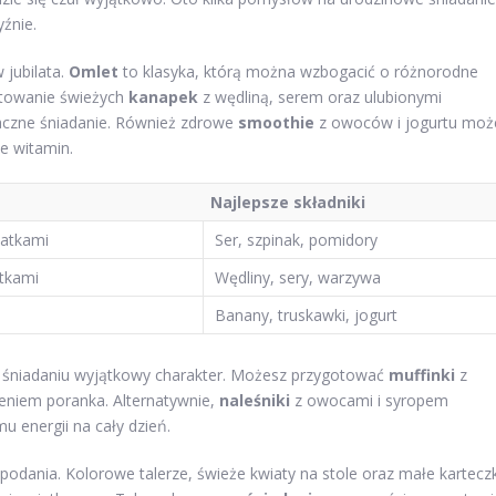
źnie.
 jubilata.
Omlet
to klasyka, którą można wzbogacić o różnorodne
gotowanie świeżych
kanapek
z wędliną, serem oraz ulubionymi
aczne śniadanie. Również zdrowe
smoothie
z owoców i jogurtu moż
e witamin.
Najlepsze składniki
datkami
Ser, szpinak, pomidory
atkami
Wędliny, sery, warzywa
Banany, truskawki, jogurt
a śniadaniu wyjątkowy charakter. Możesz przygotować
muffinki
z
eniem poranka. Alternatywnie,
naleśniki
z owocami i syropem
 energii na cały dzień.
dania. Kolorowe talerze, świeże kwiaty na stole oraz małe karteczk