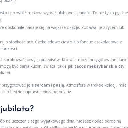
ą okazję:
sto i pozwolić mężowi wybrać ulubione składniki. To nie tylko pyszne
ą.
re doskonale nadaje się na większe okazje. Podawaj je z ryżem lub
nij o słodkościach. Czekoladowe ciasto lub fondue czekoladowe z
łodkości.
ież spróbować nowych przepisów. Kto wie, może przygotowane danie
mogą być dania kuchni świata, takie jak
tacos meksykańskie
czy
akami.
y przygotować je z
sercem
i
pasją
. Atmosfera w trakcie kolacji, miłe
 dzień będzie naprawdę niezapomniany.
jubilata?
osób na uczczenie tego wyjątkowego dnia. Możesz dodać odrobinę
ędzie się czuł wyjątkowo. Oto kilka pomysłów na urodzinowe śniadanie