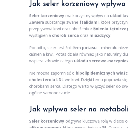
Jak seler korzeniowy wpływa
Seler korzeniowy
ma korzystny wpływ na
układ kr
Zawiera substancje zwane
ftalidami
, które przyczy
przepływowi krwi oraz obniżeniu
ciśnienia tętnicze
wystąpienia
chorób serca
oraz
miażdżycy
.
Ponadto, seler jest źródłem
potasu
– minerału niezw
ciśnienia krwi. Potas działa również jako naturalny 
wspiera zdrowie całego
układu sercowo-naczyni
Nie można zapomnieć o
hipolipidemicznych właś
cholesterolu LDL
we krwi. Dzięki temu poprawia się
chorobami serca. Dlatego warto włączyć seler do swo
ogólne samopoczucie.
Jak wpływa seler na metabol
Seler korzeniowy
odgrywa kluczową rolę w diecie o
glikemicznemu
, który wynosi jedynie
35
. Oznacza t