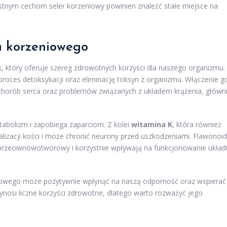
ystnym cechom seler korzeniowy powinien znaleźć stałe miejsce na
a korzeniowego
, który oferuje szereg zdrowotnych korzyści dla naszego organizmu.
proces detoksykacji oraz eliminację toksyn z organizmu. Włączenie g
 chorób serca oraz problemów związanych z układem krążenia, główn
abolizm i zapobiega zaparciom. Z kolei
witamina K
, która również
alizacji kości i może chronić neurony przed uszkodzeniami. Flawonoi
przeciwnowotworowy i korzystnie wpływają na funkcjonowanie układ
niowego może pozytywnie wpłynąć na naszą odporność oraz wspierać
nosi liczne korzyści zdrowotne, dlatego warto rozważyć jego