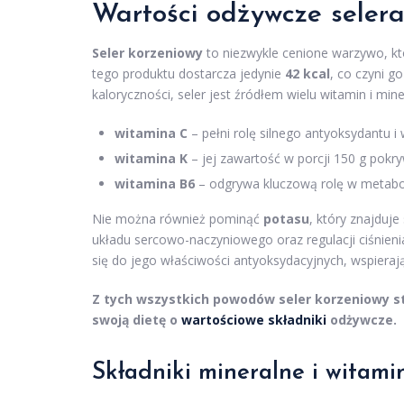
Wartości odżywcze seler
Seler korzeniowy
to niezwykle cenione warzywo, kt
tego produktu dostarcza jedynie
42 kcal
, co czyni g
kaloryczności, seler jest źródłem wielu witamin i min
witamina C
– pełni rolę silnego antyoksydantu
witamina K
– jej zawartość w porcji 150 g pokr
witamina B6
– odgrywa kluczową rolę w metaboli
Nie można również pominąć
potasu
, który znajduj
układu sercowo-naczyniowego oraz regulacji ciśnien
się do jego właściwości antyoksydacyjnych, wspiera
Z tych wszystkich powodów seler korzeniowy s
swoją dietę o
wartościowe składniki
odżywcze.
Składniki mineralne
i witami