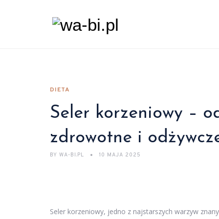
DIETA
Seler korzeniowy – od
zdrowotne i odżywcz
BY
WA-BI.PL
10 MAJA 2025
Seler korzeniowy, jedno z najstarszych warzyw znany