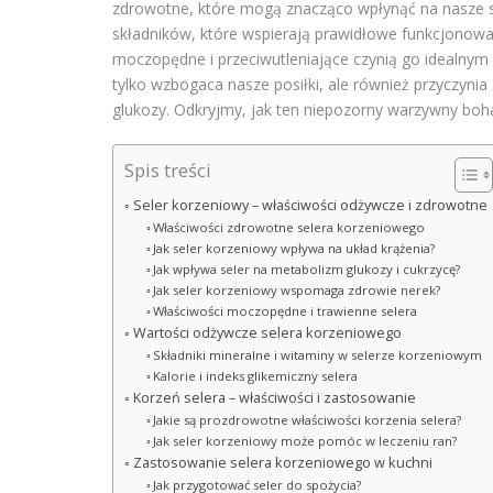
zdrowotne, które mogą znacząco wpłynąć na nasze s
składników, które wspierają prawidłowe funkcjonowa
moczopędne i przeciwutleniające czynią go idealnym
tylko wzbogaca nasze posiłki, ale również przyczyni
glukozy. Odkryjmy, jak ten niepozorny warzywny boh
Spis treści
Seler korzeniowy – właściwości odżywcze i zdrowotne
Właściwości zdrowotne selera korzeniowego
Jak seler korzeniowy wpływa na układ krążenia?
Jak wpływa seler na metabolizm glukozy i cukrzycę?
Jak seler korzeniowy wspomaga zdrowie nerek?
Właściwości moczopędne i trawienne selera
Wartości odżywcze selera korzeniowego
Składniki mineralne i witaminy w selerze korzeniowym
Kalorie i indeks glikemiczny selera
Korzeń selera – właściwości i zastosowanie
Jakie są prozdrowotne właściwości korzenia selera?
Jak seler korzeniowy może pomóc w leczeniu ran?
Zastosowanie selera korzeniowego w kuchni
Jak przygotować seler do spożycia?