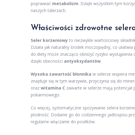
poprawiać
metabolizm
. Dzięki wszystkim tym korz
naszych talerzach.
Właściwości zdrowotne seler
Seler korzeniowy
to niezwykle wartościowy składnik
Działa jak naturalny środek moczopędny, co ułatwia 
do diety może znacząco obniżyć ryzyko wystąpienia
dzięki obecności
antyoksydantów
.
Wysoka zawartość błonnika
w selerze wspiera met
znajduje się w tym warzywie, przyczynia się do miner
oraz
witamina C
zawarte w selerze mają potencjał 
pokarmowego.
Co więcej, systematyczne spożywanie selera korze
płodność. Dodanie go do codziennego jadłospisu przy
regularne włączanie do posiłków.