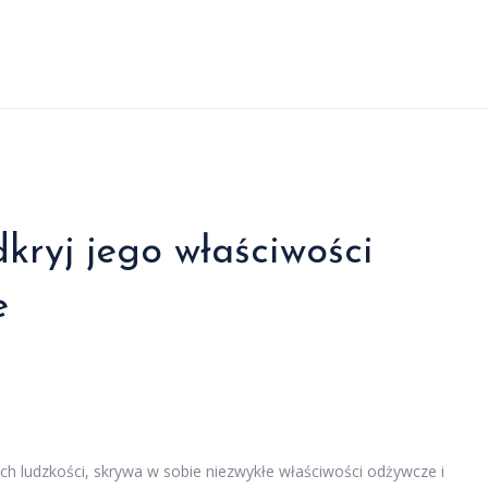
kryj jego właściwości
e
ch ludzkości, skrywa w sobie niezwykłe właściwości odżywcze i