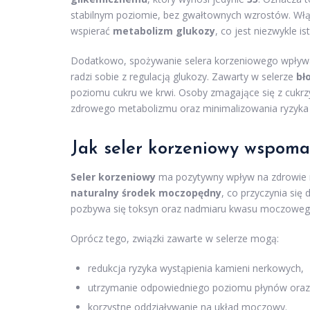
stabilnym poziomie, bez gwałtownych wzrostów. Wł
wspierać
metabolizm glukozy
, co jest niezwykle is
Dodatkowo, spożywanie selera korzeniowego wpływ
radzi sobie z regulacją glukozy. Zawarty w selerze
bł
poziomu cukru we krwi. Osoby zmagające się z cukrzy
zdrowego metabolizmu oraz minimalizowania ryzyka 
Jak seler korzeniowy wspom
Seler korzeniowy
ma pozytywny wpływ na zdrowie n
naturalny środek moczopędny
, co przyczynia si
pozbywa się toksyn oraz nadmiaru kwasu moczowego, 
Oprócz tego, związki zawarte w selerze mogą:
redukcja ryzyka wystąpienia kamieni nerkowych,
utrzymanie odpowiedniego poziomu płynów oraz
korzystne oddziaływanie na układ moczowy.