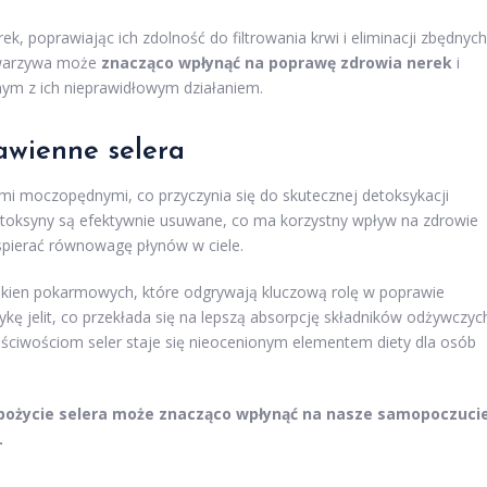
, poprawiając ich zdolność do filtrowania krwi i eliminacji zbędnych
o warzywa może
znacząco wpłynąć na poprawę zdrowia nerek
i
m z ich nieprawidłowym działaniem.
awienne selera
ami moczopędnymi, co przyczynia się do skutecznej detoksykacji
z toksyny są efektywnie usuwane, co ma korzystny wpływ na zdrowie
wspierać równowagę płynów w ciele.
kien pokarmowych, które odgrywają kluczową rolę w poprawie
kę jelit, co przekłada się na lepszą absorpcję składników odżywczyc
łaściwościom seler staje się nieocenionym elementem diety dla osób
spożycie selera może znacząco wpłynąć na nasze samopoczuci
.