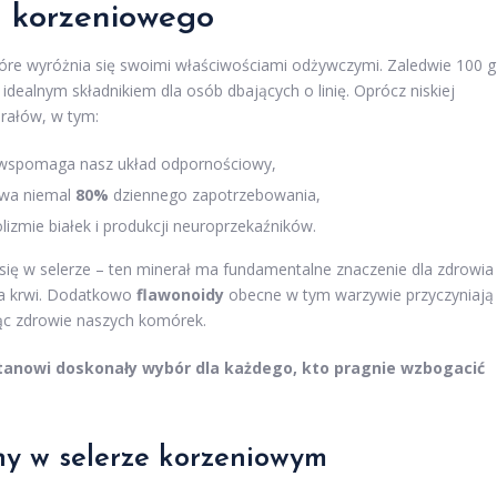
a korzeniowego
óre wyróżnia się swoimi właściwościami odżywczymi. Zaledwie 100 g
o idealnym składnikiem dla osób dbających o linię. Oprócz niskiej
erałów, w tym:
 i wspomaga nasz układ odpornościowy,
ywa niemal
80%
dziennego zapotrzebowania,
zmie białek i produkcji neuroprzekaźników.
e się w selerze – ten minerał ma fundamentalne znaczenie dla zdrowia
ia krwi. Dodatkowo
flawonoidy
obecne w tym warzywie przyczyniają
jąc zdrowie naszych komórek.
tanowi doskonały wybór dla każdego, kto pragnie wzbogacić
ny w selerze korzeniowym