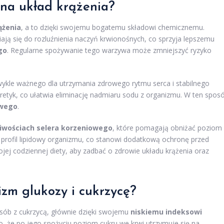
 na układ krążenia?
ążenia
, a to dzięki swojemu bogatemu składowi chemicznemu.
niają się do rozluźnienia naczyń krwionośnych, co sprzyja lepszemu
go
. Regularne spożywanie tego warzywa może zmniejszyć ryzyko
ykle ważnego dla utrzymania zdrowego rytmu serca i stabilnego
diuretyk, co ułatwia eliminację nadmiaru sodu z organizmu. W ten spos
owego
.
ciwościach selera korzeniowego
, które pomagają obniżać poziom
 profil lipidowy organizmu, co stanowi dodatkową ochronę przed
jej codziennej diety, aby zadbać o zdrowie układu krążenia oraz
izm glukozy i cukrzycę?
sób z cukrzycą, głównie dzięki swojemu
niskiemu indeksowi
o, że po jego spożyciu poziom cukru we krwi utrzymuje się na