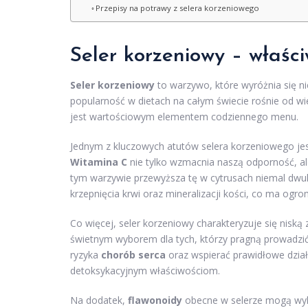
Przepisy na potrawy z selera korzeniowego
Seler korzeniowy – właśc
Seler korzeniowy
to warzywo, które wyróżnia się n
popularność w dietach na całym świecie rośnie od wi
jest wartościowym elementem codziennego menu.
Jednym z kluczowych atutów selera korzeniowego je
Witamina C
nie tylko wzmacnia naszą odporność, ale 
tym warzywie przewyższa tę w cytrusach niemal dwuk
krzepnięcia krwi oraz mineralizacji kości, co ma ogro
Co więcej, seler korzeniowy charakteryzuje się niską
świetnym wyborem dla tych, którzy pragną prowadzić
ryzyka
chorób serca
oraz wspierać prawidłowe dzia
detoksykacyjnym właściwościom.
Na dodatek,
flawonoidy
obecne w selerze mogą wy