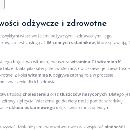
iwości odżywcze i zdrowotne
iezwykłymi właściwościami odżywczymi i zdrowotnymi. Jego
eków, co jest zasługą aż
86 cennych składników
, które sprawiają, 
st jego bogactwo witamin, zwłaszcza
witamina C
i
witamina K
.
także działa jako silny przeciwutleniacz. Co ciekawe, jej zawartość 
rotnie! Z kolei
witamina K
odgrywa istotną rolę w procesie
mne znaczenie dla ich zdrowia.
 zawartością
cholesterolu
oraz
tłuszczów nasyconych
. Dlatego je
 zdrowy styl życia. Włączenie go do diety może pomóc w redukcji
łanie
układu pokarmowego
dzięki swoim moczopędnym i
kazywać działanie przeciwnowotworowe oraz wspierać
płodność
i