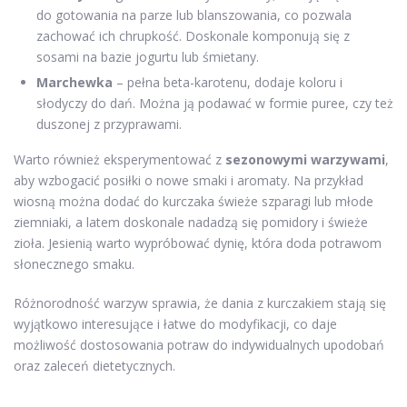
do gotowania na parze lub blanszowania, co pozwala
zachować ich chrupkość. Doskonale komponują się z
sosami na bazie jogurtu lub śmietany.
Marchewka
– pełna beta-karotenu, dodaje koloru i
słodyczy do dań. Można ją podawać w formie puree, czy też
duszonej z przyprawami.
Warto również eksperymentować z
sezonowymi warzywami
,
aby wzbogacić posiłki o nowe smaki i aromaty. Na przykład
wiosną można dodać do kurczaka świeże szparagi lub młode
ziemniaki, a latem doskonale nadadzą się pomidory i świeże
zioła. Jesienią warto wypróbować dynię, która doda potrawom
słonecznego smaku.
Różnorodność warzyw sprawia, że dania z kurczakiem stają się
wyjątkowo interesujące i łatwe do modyfikacji, co daje
możliwość dostosowania potraw do indywidualnych upodobań
oraz zaleceń dietetycznych.