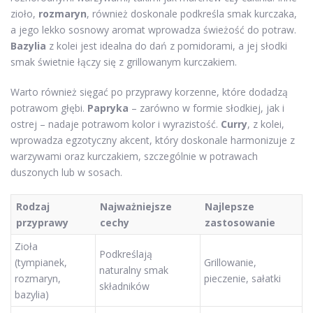
zioło,
rozmaryn
, również doskonale podkreśla smak kurczaka,
a jego lekko sosnowy aromat wprowadza świeżość do potraw.
Bazylia
z kolei jest idealna do dań z pomidorami, a jej słodki
smak świetnie łączy się z grillowanym kurczakiem.
Warto również sięgać po przyprawy korzenne, które dodadzą
potrawom głębi.
Papryka
– zarówno w formie słodkiej, jak i
ostrej – nadaje potrawom kolor i wyrazistość.
Curry
, z kolei,
wprowadza egzotyczny akcent, który doskonale harmonizuje z
warzywami oraz kurczakiem, szczególnie w potrawach
duszonych lub w sosach.
Rodzaj
Najważniejsze
Najlepsze
przyprawy
cechy
zastosowanie
Zioła
Podkreślają
(tympianek,
Grillowanie,
naturalny smak
rozmaryn,
pieczenie, sałatki
składników
bazylia)