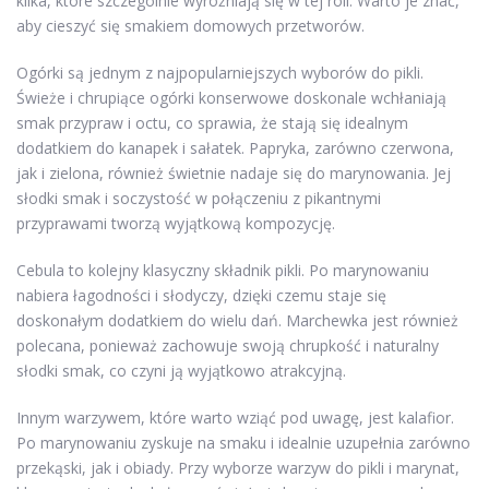
kilka, które szczególnie wyróżniają się w tej roli. Warto je znać,
aby cieszyć się smakiem domowych przetworów.
Ogórki są jednym z najpopularniejszych wyborów do pikli.
Świeże i chrupiące ogórki konserwowe doskonale wchłaniają
smak przypraw i octu, co sprawia, że stają się idealnym
dodatkiem do kanapek i sałatek. Papryka, zarówno czerwona,
jak i zielona, również świetnie nadaje się do marynowania. Jej
słodki smak i soczystość w połączeniu z pikantnymi
przyprawami tworzą wyjątkową kompozycję.
Cebula to kolejny klasyczny składnik pikli. Po marynowaniu
nabiera łagodności i słodyczy, dzięki czemu staje się
doskonałym dodatkiem do wielu dań. Marchewka jest również
polecana, ponieważ zachowuje swoją chrupkość i naturalny
słodki smak, co czyni ją wyjątkowo atrakcyjną.
Innym warzywem, które warto wziąć pod uwagę, jest kalafior.
Po marynowaniu zyskuje na smaku i idealnie uzupełnia zarówno
przekąski, jak i obiady. Przy wyborze warzyw do pikli i marynat,