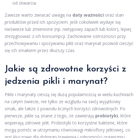
od otwarcia.
Zawsze warto zwracać uwagę na
daty ważności
oraz stan
produktów przed ich spożyciem. Jeśli cokolwiek wydaje się
nieświeże lub zmienione (np. nietypowy zapach lub kolor), lepiej
zrezygnować z ich konsumpcji. Zachowanie ostrożności przy
przechowywaniu i spożywaniu pikli oraz marynat pozwoli cieszyć
się ich smakiem przez dłuższy czas.
Jakie są zdrowotne korzyści z
jedzenia pikli i marynat?
Pikle i marynaty cieszą się dużą popularnością w wielu kuchniach
na całym świecie, nie tylko ze względu na swój wyjątkowy
smak, ale także z powodu licznych korzyści zdrowotnych. Po
pierwsze, pikle są znane z tego, że zawierają
probiotyki
, które
wspierają zdrowie jelit. Probiotyki to korzystne bakterie, które
mogą pomóc w utrzymaniu równowagi mikroflory jelitowej, co
jest kluczowe dla dobrego trawienia i odporności organizmu.