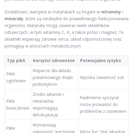
Dodatkowo, warzywa w marynatach są bogate w
witaminy
i
minerały
, które są niezbędne do prawidłowego funkcjonowania
organizmu. Marynaty mogą zawierać wiele składników
odżywczych, w tym witaminę C, K, a także potas i magnez. Te
składniki wspierają zdrowie serca, układ odpornościowy oraz
pomagają w procesach metabolicznych.
Typ pikli
Korzyści zdrowotne
Potencjalne ryzyko
Wsparcie dla układu
Pikle
pokarmowego dzięki
Wysoka zawartość soli
ogórkowe
probiotykom
Źródło witamin i
Nadmierne spożycie
Pikle
minerałów;
może prowadzić do
buraczkowe
wspomagają
problemów z ciśnieniem
detoksykację
Wzmacniają
Pikle
odporność; korzystnie
Może być zbyt pikantne