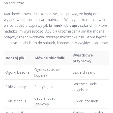
balsamiczny.
Marchewki również można ukisić, co sprawia, że będą one
wyjątkowo chrupiące i aromatyczne. W przypadku marchewek
warto dodać przyprawy jak
kminek
lub
papryczka chili
, które
nadadzą im wyrazistości. Aby dla urozmaicenia smaku można
połączyć różne warzywa, tworząc mieszankę pikli, która będzie
idealnym dodatkiem do sałatek, kanapek czy zwykłych obiadów.
Wyjątkowe
Rodzaj pikli
Główne składniki
przyprawy
Ogórki, czosnek,
Ogórki kiszone
Liście chrzanu
koperek
Gorczyca, ziele
Pikle z papryki
Papryka, ocet
angielskie
Cebula, ocet
Pikle z cebuli
Cukier, czosnek
jabłkowy
Marchewki
Kminek, papryczka