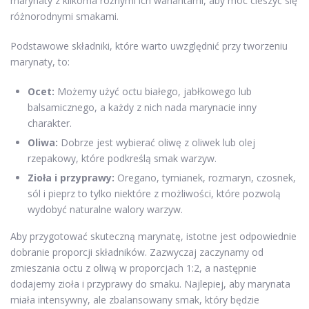
marynaty z kilkoma różnymi ich wariantami, aby móc cieszyć się
różnorodnymi smakami.
Podstawowe składniki, które warto uwzględnić przy tworzeniu
marynaty, to:
Ocet:
Możemy użyć octu białego, jabłkowego lub
balsamicznego, a każdy z nich nada marynacie inny
charakter.
Oliwa:
Dobrze jest wybierać oliwę z oliwek lub olej
rzepakowy, które podkreślą smak warzyw.
Zioła i przyprawy:
Oregano, tymianek, rozmaryn, czosnek,
sól i pieprz to tylko niektóre z możliwości, które pozwolą
wydobyć naturalne walory warzyw.
Aby przygotować skuteczną marynatę, istotne jest odpowiednie
dobranie proporcji składników. Zazwyczaj zaczynamy od
zmieszania octu z oliwą w proporcjach 1:2, a następnie
dodajemy zioła i przyprawy do smaku. Najlepiej, aby marynata
miała intensywny, ale zbalansowany smak, który będzie