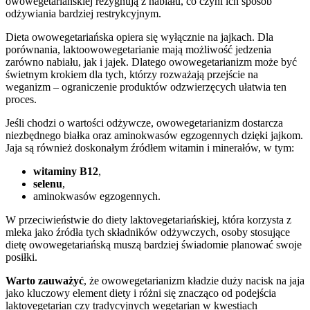
owowegetariańskiej rezygnują z nabiału, co czyni ich sposób
odżywiania bardziej restrykcyjnym.
Dieta owowegetariańska opiera się wyłącznie na jajkach. Dla
porównania, laktoowowegetarianie mają możliwość jedzenia
zarówno nabiału, jak i jajek. Dlatego owowegetarianizm może być
świetnym krokiem dla tych, którzy rozważają przejście na
weganizm – ograniczenie produktów odzwierzęcych ułatwia ten
proces.
Jeśli chodzi o wartości odżywcze, owowegetarianizm dostarcza
niezbędnego białka oraz aminokwasów egzogennych dzięki jajkom.
Jaja są również doskonałym źródłem witamin i minerałów, w tym:
witaminy B12
,
selenu
,
aminokwasów egzogennych.
W przeciwieństwie do diety laktovegetariańskiej, która korzysta z
mleka jako źródła tych składników odżywczych, osoby stosujące
dietę owowegetariańską muszą bardziej świadomie planować swoje
posiłki.
Warto zauważyć
, że owowegetarianizm kładzie duży nacisk na jaja
jako kluczowy element diety i różni się znacząco od podejścia
laktovegetarian czy tradycyjnych wegetarian w kwestiach