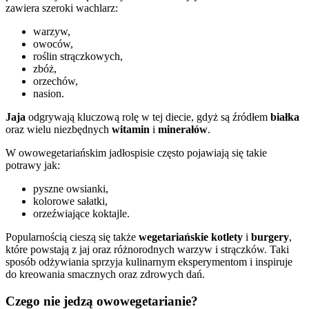
zawiera szeroki wachlarz:
warzyw,
owoców,
roślin strączkowych,
zbóż,
orzechów,
nasion.
Jaja
odgrywają kluczową rolę w tej diecie, gdyż są źródłem
białka
oraz wielu niezbędnych
witamin
i
minerałów
.
W owowegetariańskim jadłospisie często pojawiają się takie
potrawy jak:
pyszne owsianki,
kolorowe sałatki,
orzeźwiające koktajle.
Popularnością cieszą się także
wegetariańskie kotlety
i
burgery
,
które powstają z jaj oraz różnorodnych warzyw i strączków. Taki
sposób odżywiania sprzyja kulinarnym eksperymentom i inspiruje
do kreowania smacznych oraz zdrowych dań.
Czego nie jedzą owowegetarianie?