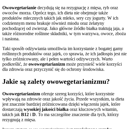
Owowegetarianie
decydują się na rezygnację z mięsa, ryb oraz
owoców morza. Oprócz tego, ich dieta nie obejmuje także
produktów mlecznych takich jak mleko, sery czy jogurty. W ich
codziennym menu brakuje również miodu oraz żelatyny
pochodzącej od zwierząt. Jako główne źródło białka traktują jaja, a
także różnorodne roślinne składniki, w tym warzywa, owoce, zboża
i nasiona.
Taki sposób odżywiania umożliwia im korzystanie z bogatej gamy
roślinnych produktów oraz jajek, co sprawia, że ich jadłospis jest nie
tylko zróżnicowany, ale i pełen wartości odżywczych. Warto
podkreślić, że
owowegetarianizm
może przynieść wiele korzyści
dla zdrowia oraz przyczynić się do ochrony środowiska.
Jakie są zalety owowegetarianizmu?
Owowegetarianizm
oferuje szereg korzyści, które korzystnie
wpływają na zdrowie oraz jakość życia. Przede wszystkim, ta dieta
jest znacznie bardziej zróżnicowana dzięki włączeniu jajek, które
dostarczają
wysokiej jakości białka
oraz kluczowych witamin,
takich jak
B12
i
D
. To ma szczególne znaczenie dla tych, którzy
rezygnują z mięsa.