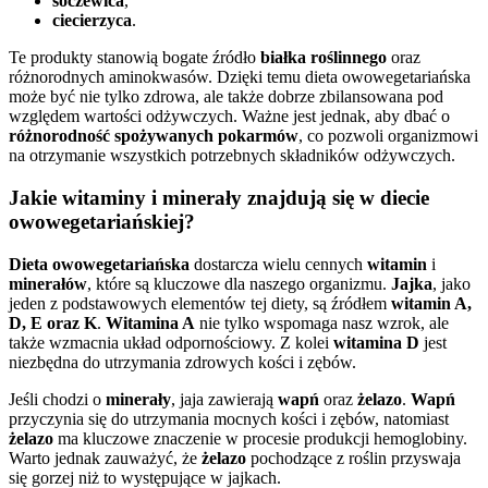
soczewica
,
ciecierzyca
.
Te produkty stanowią bogate źródło
białka roślinnego
oraz
różnorodnych aminokwasów. Dzięki temu dieta owowegetariańska
może być nie tylko zdrowa, ale także dobrze zbilansowana pod
względem wartości odżywczych. Ważne jest jednak, aby dbać o
różnorodność spożywanych pokarmów
, co pozwoli organizmowi
na otrzymanie wszystkich potrzebnych składników odżywczych.
Jakie witaminy i minerały znajdują się w diecie
owowegetariańskiej?
Dieta owowegetariańska
dostarcza wielu cennych
witamin
i
minerałów
, które są kluczowe dla naszego organizmu.
Jajka
, jako
jeden z podstawowych elementów tej diety, są źródłem
witamin A,
D, E oraz K
.
Witamina A
nie tylko wspomaga nasz wzrok, ale
także wzmacnia układ odpornościowy. Z kolei
witamina D
jest
niezbędna do utrzymania zdrowych kości i zębów.
Jeśli chodzi o
minerały
, jaja zawierają
wapń
oraz
żelazo
.
Wapń
przyczynia się do utrzymania mocnych kości i zębów, natomiast
żelazo
ma kluczowe znaczenie w procesie produkcji hemoglobiny.
Warto jednak zauważyć, że
żelazo
pochodzące z roślin przyswaja
się gorzej niż to występujące w jajkach.