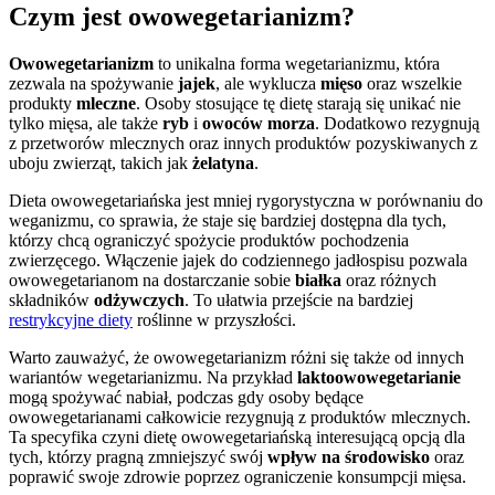
Czym jest owowegetarianizm?
Owowegetarianizm
to unikalna forma wegetarianizmu, która
zezwala na spożywanie
jajek
, ale wyklucza
mięso
oraz wszelkie
produkty
mleczne
. Osoby stosujące tę dietę starają się unikać nie
tylko mięsa, ale także
ryb
i
owoców morza
. Dodatkowo rezygnują
z przetworów mlecznych oraz innych produktów pozyskiwanych z
uboju zwierząt, takich jak
żelatyna
.
Dieta owowegetariańska jest mniej rygorystyczna w porównaniu do
weganizmu, co sprawia, że staje się bardziej dostępna dla tych,
którzy chcą ograniczyć spożycie produktów pochodzenia
zwierzęcego. Włączenie jajek do codziennego jadłospisu pozwala
owowegetarianom na dostarczanie sobie
białka
oraz różnych
składników
odżywczych
. To ułatwia przejście na bardziej
restrykcyjne diety
roślinne w przyszłości.
Warto zauważyć, że owowegetarianizm różni się także od innych
wariantów wegetarianizmu. Na przykład
laktoowowegetarianie
mogą spożywać nabiał, podczas gdy osoby będące
owowegetarianami całkowicie rezygnują z produktów mlecznych.
Ta specyfika czyni dietę owowegetariańską interesującą opcją dla
tych, którzy pragną zmniejszyć swój
wpływ na środowisko
oraz
poprawić swoje zdrowie poprzez ograniczenie konsumpcji mięsa.