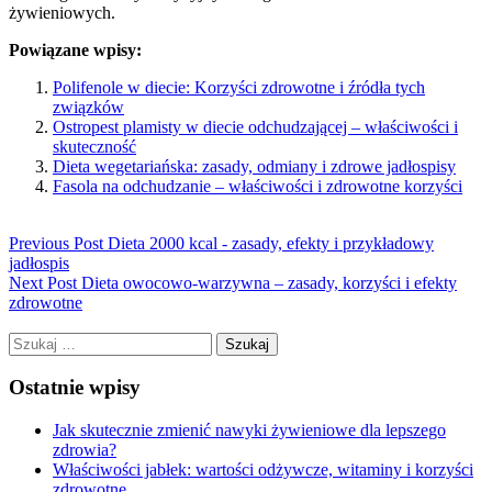
żywieniowych.
Powiązane wpisy:
Polifenole w diecie: Korzyści zdrowotne i źródła tych
związków
Ostropest plamisty w diecie odchudzającej – właściwości i
skuteczność
Dieta wegetariańska: zasady, odmiany i zdrowe jadłospisy
Fasola na odchudzanie – właściwości i zdrowotne korzyści
Previous Post
Dieta 2000 kcal - zasady, efekty i przykładowy
jadłospis
Next Post
Dieta owocowo-warzywna – zasady, korzyści i efekty
zdrowotne
Szukaj:
Ostatnie wpisy
Jak skutecznie zmienić nawyki żywieniowe dla lepszego
zdrowia?
Właściwości jabłek: wartości odżywcze, witaminy i korzyści
zdrowotne