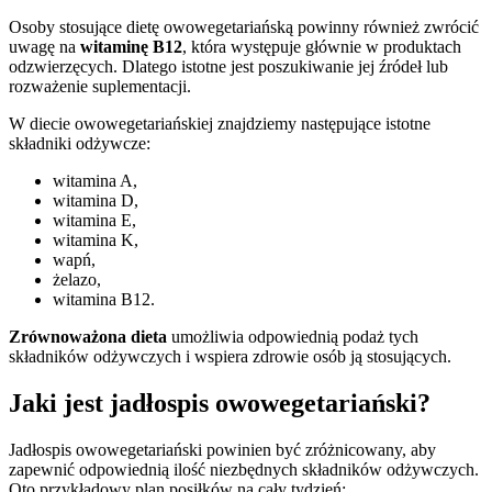
Osoby stosujące dietę owowegetariańską powinny również zwrócić
uwagę na
witaminę B12
, która występuje głównie w produktach
odzwierzęcych. Dlatego istotne jest poszukiwanie jej źródeł lub
rozważenie suplementacji.
W diecie owowegetariańskiej znajdziemy następujące istotne
składniki odżywcze:
witamina A,
witamina D,
witamina E,
witamina K,
wapń,
żelazo,
witamina B12.
Zrównoważona dieta
umożliwia odpowiednią podaż tych
składników odżywczych i wspiera zdrowie osób ją stosujących.
Jaki jest jadłospis owowegetariański?
Jadłospis owowegetariański powinien być zróżnicowany, aby
zapewnić odpowiednią ilość niezbędnych składników odżywczych.
Oto przykładowy plan posiłków na cały tydzień: