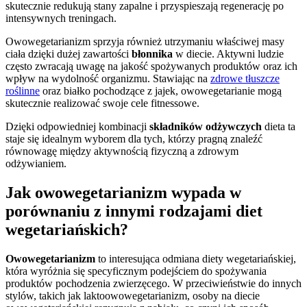
skutecznie redukują stany zapalne i przyspieszają regenerację po
intensywnych treningach.
Owowegetarianizm sprzyja również utrzymaniu właściwej masy
ciała dzięki dużej zawartości
błonnika
w diecie. Aktywni ludzie
często zwracają uwagę na jakość spożywanych produktów oraz ich
wpływ na wydolność organizmu. Stawiając na
zdrowe tłuszcze
roślinne
oraz białko pochodzące z jajek, owowegetarianie mogą
skutecznie realizować swoje cele fitnessowe.
Dzięki odpowiedniej kombinacji
składników odżywczych
dieta ta
staje się idealnym wyborem dla tych, którzy pragną znaleźć
równowagę między aktywnością fizyczną a zdrowym
odżywianiem.
Jak owowegetarianizm wypada w
porównaniu z innymi rodzajami diet
wegetariańskich?
Owowegetarianizm
to interesująca odmiana diety wegetariańskiej,
która wyróżnia się specyficznym podejściem do spożywania
produktów pochodzenia zwierzęcego. W przeciwieństwie do innych
stylów, takich jak laktoowowegetarianizm, osoby na diecie