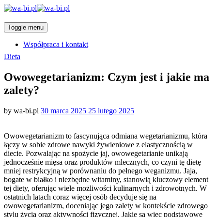
Toggle menu
Współpraca i kontakt
Categories
Dieta
Owowegetarianizm: Czym jest i jakie ma
zalety?
Posted
by
wa-bi.pl
30 marca 2025
25 lutego 2025
on
Owowegetarianizm to fascynująca odmiana wegetarianizmu, która
łączy w sobie zdrowe nawyki żywieniowe z elastycznością w
diecie. Pozwalając na spożycie jaj, owowegetarianie unikają
jednocześnie mięsa oraz produktów mlecznych, co czyni tę dietę
mniej restrykcyjną w porównaniu do pełnego weganizmu. Jaja,
bogate w białko i niezbędne witaminy, stanowią kluczowy element
tej diety, oferując wiele możliwości kulinarnych i zdrowotnych. W
ostatnich latach coraz więcej osób decyduje się na
owowegetarianizm, doceniając jego zalety w kontekście zdrowego
stylu życia oraz aktywności fizycznej. Jakie są więc podstawowe