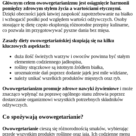
Głównym celem owowegetarianizmu jest osiągnięcie harmonii
pomiędzy zdrowym stylem życia a wartościami etycznymi.
Dzięki obecności jajek łatwiej zaspokoić zapotrzebowanie na białko
i wzbogacić posiłki pod względem wartości odżywczych. Osoby
stosujące tę dietę często eksplorują różnorodne przepisy kulinarne,
co pozwala im przygotowywać pyszne dania bez mięsa.
Zasady diety owowegetariańskiej skupiają się na kilku
kluczowych aspektach:
duża ilość świeżych warzyw i owoców powinna być stałym
elementem codziennego jadłospisu,
rośliny strączkowe są istotnym źródłem białka,
urozmaicenie dań poprzez dodanie jajek jest mile widziane,
należy unikać wszelkich produktów mięsnych oraz ryb.
Owowegetarianizm promuje zdrowe nawyki żywieniowe
i może
znacząco wpłynąć na poprawę ogólnego stanu zdrowia poprzez
dostarczanie organizmowi wszystkich potrzebnych składników
odżywczych.
Co spożywają owowegetarianie?
Owowegetarianie
cieszą się różnorodnością smaków, wybierając
przede wszystkim produkty roślinne oraz jaja. Ich codzienne menu