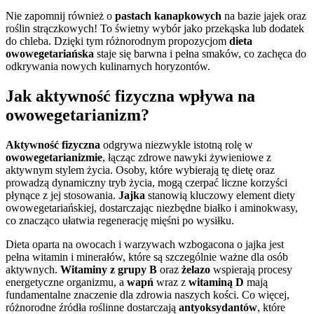
Nie zapomnij również o
pastach kanapkowych
na bazie jajek oraz
roślin strączkowych! To świetny wybór jako przekąska lub dodatek
do chleba. Dzięki tym różnorodnym propozycjom
dieta
owowegetariańska
staje się barwna i pełna smaków, co zachęca do
odkrywania nowych kulinarnych horyzontów.
Jak aktywność fizyczna wpływa na
owowegetarianizm?
Aktywność fizyczna
odgrywa niezwykle istotną rolę w
owowegetarianizmie
, łącząc zdrowe nawyki żywieniowe z
aktywnym stylem życia. Osoby, które wybierają tę dietę oraz
prowadzą dynamiczny tryb życia, mogą czerpać liczne korzyści
płynące z jej stosowania.
Jajka
stanowią kluczowy element diety
owowegetariańskiej, dostarczając niezbędne białko i aminokwasy,
co znacząco ułatwia regenerację mięśni po wysiłku.
Dieta oparta na owocach i warzywach wzbogacona o jajka jest
pełna witamin i minerałów, które są szczególnie ważne dla osób
aktywnych.
Witaminy z grupy B
oraz
żelazo
wspierają procesy
energetyczne organizmu, a
wapń
wraz z
witaminą D
mają
fundamentalne znaczenie dla zdrowia naszych kości. Co więcej,
różnorodne źródła roślinne dostarczają
antyoksydantów
, które