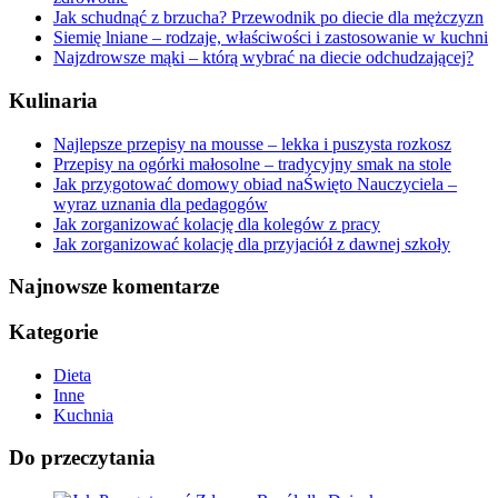
Jak schudnąć z brzucha? Przewodnik po diecie dla mężczyzn
Siemię lniane – rodzaje, właściwości i zastosowanie w kuchni
Najzdrowsze mąki – którą wybrać na diecie odchudzającej?
Kulinaria
Najlepsze przepisy na mousse – lekka i puszysta rozkosz
Przepisy na ogórki małosolne – tradycyjny smak na stole
Jak przygotować domowy obiad naŚwięto Nauczyciela –
wyraz uznania dla pedagogów
Jak zorganizować kolację dla kolegów z pracy
Jak zorganizować kolację dla przyjaciół z dawnej szkoły
Najnowsze komentarze
Kategorie
Dieta
Inne
Kuchnia
Do przeczytania