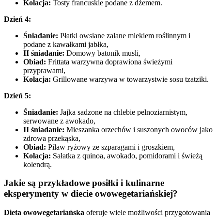
Kolacja:
Tosty francuskie podane z dżemem.
Dzień 4:
Śniadanie:
Płatki owsiane zalane mlekiem roślinnym i
podane z kawałkami jabłka,
II śniadanie:
Domowy batonik musli,
Obiad:
Frittata warzywna doprawiona świeżymi
przyprawami,
Kolacja:
Grillowane warzywa w towarzystwie sosu tzatziki.
Dzień 5:
Śniadanie:
Jajka sadzone na chlebie pełnoziarnistym,
serwowane z awokado,
II śniadanie:
Mieszanka orzechów i suszonych owoców jako
zdrowa przekąska,
Obiad:
Pilaw ryżowy ze szparagami i groszkiem,
Kolacja:
Sałatka z quinoa, awokado, pomidorami i świeżą
kolendrą.
Jakie są przykładowe posiłki i kulinarne
eksperymenty w diecie owowegetariańskiej?
Dieta owowegetariańska
oferuje wiele możliwości przygotowania