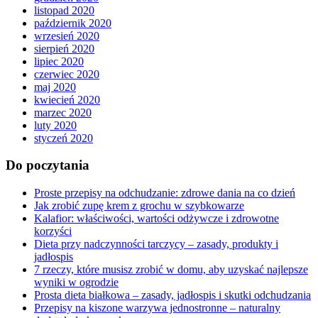
listopad 2020
październik 2020
wrzesień 2020
sierpień 2020
lipiec 2020
czerwiec 2020
maj 2020
kwiecień 2020
marzec 2020
luty 2020
styczeń 2020
Do poczytania
Proste przepisy na odchudzanie: zdrowe dania na co dzień
Jak zrobić zupę krem z grochu w szybkowarze
Kalafior: właściwości, wartości odżywcze i zdrowotne
korzyści
Dieta przy nadczynności tarczycy – zasady, produkty i
jadłospis
7 rzeczy, które musisz zrobić w domu, aby uzyskać najlepsze
wyniki w ogrodzie
Prosta dieta białkowa – zasady, jadłospis i skutki odchudzania
Przepisy na kiszone warzywa jednostronne – naturalny