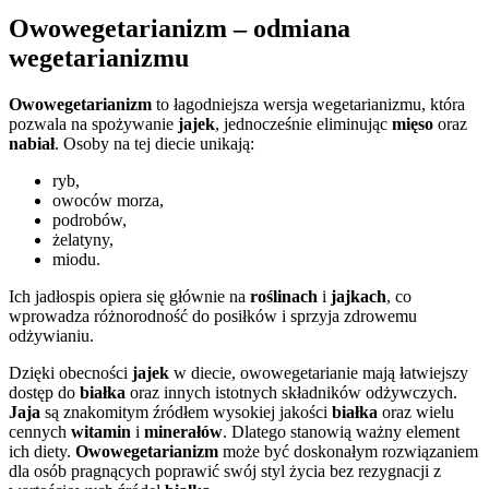
Owowegetarianizm – odmiana
wegetarianizmu
Owowegetarianizm
to łagodniejsza wersja wegetarianizmu, która
pozwala na spożywanie
jajek
, jednocześnie eliminując
mięso
oraz
nabiał
. Osoby na tej diecie unikają:
ryb,
owoców morza,
podrobów,
żelatyny,
miodu.
Ich jadłospis opiera się głównie na
roślinach
i
jajkach
, co
wprowadza różnorodność do posiłków i sprzyja zdrowemu
odżywianiu.
Dzięki obecności
jajek
w diecie, owowegetarianie mają łatwiejszy
dostęp do
białka
oraz innych istotnych składników odżywczych.
Jaja
są znakomitym źródłem wysokiej jakości
białka
oraz wielu
cennych
witamin
i
minerałów
. Dlatego stanowią ważny element
ich diety.
Owowegetarianizm
może być doskonałym rozwiązaniem
dla osób pragnących poprawić swój styl życia bez rezygnacji z