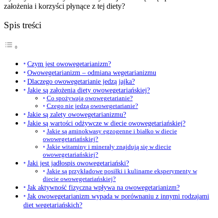
założenia i korzyści płynące z tej diety?
Spis treści
Czym jest owowegetarianizm?
Owowegetarianizm – odmiana wegetarianizmu
Dlaczego owowegetarianie jedzą jajka?
Jakie są założenia diety owowegetariańskiej?
Co spożywają owowegetarianie?
Czego nie jedzą owowegetarianie?
Jakie są zalety owowegetarianizmu?
Jakie są wartości odżywcze w diecie owowegetariańskiej?
Jakie są aminokwasy egzogenne i białko w diecie
owowegetariańskiej?
Jakie witaminy i minerały znajdują się w diecie
owowegetariańskiej?
Jaki jest jadłospis owowegetariański?
Jakie są przykładowe posiłki i kulinarne eksperymenty w
diecie owowegetariańskiej?
Jak aktywność fizyczna wpływa na owowegetarianizm?
Jak owowegetarianizm wypada w porównaniu z innymi rodzajami
diet wegetariańskich?