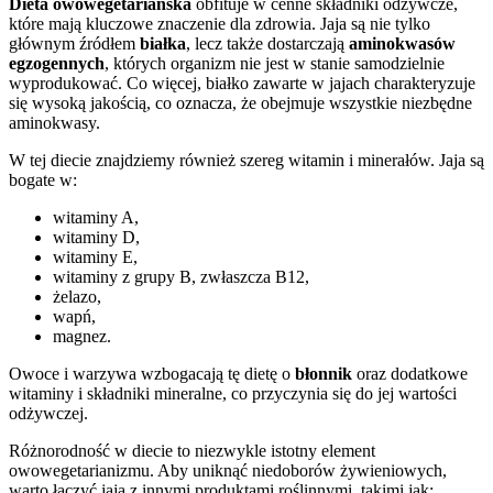
Dieta owowegetariańska
obfituje w cenne składniki odżywcze,
które mają kluczowe znaczenie dla zdrowia. Jaja są nie tylko
głównym źródłem
białka
, lecz także dostarczają
aminokwasów
egzogennych
, których organizm nie jest w stanie samodzielnie
wyprodukować. Co więcej, białko zawarte w jajach charakteryzuje
się wysoką jakością, co oznacza, że obejmuje wszystkie niezbędne
aminokwasy.
W tej diecie znajdziemy również szereg witamin i minerałów. Jaja są
bogate w:
witaminy A,
witaminy D,
witaminy E,
witaminy z grupy B, zwłaszcza B12,
żelazo,
wapń,
magnez.
Owoce i warzywa wzbogacają tę dietę o
błonnik
oraz dodatkowe
witaminy i składniki mineralne, co przyczynia się do jej wartości
odżywczej.
Różnorodność w diecie to niezwykle istotny element
owowegetarianizmu. Aby uniknąć niedoborów żywieniowych,
warto łączyć jaja z innymi produktami roślinnymi, takimi jak: