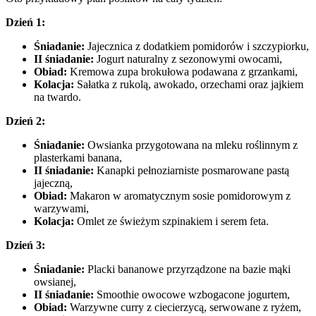
Dzień 1:
Śniadanie:
Jajecznica z dodatkiem pomidorów i szczypiorku,
II śniadanie:
Jogurt naturalny z sezonowymi owocami,
Obiad:
Kremowa zupa brokułowa podawana z grzankami,
Kolacja:
Sałatka z rukolą, awokado, orzechami oraz jajkiem
na twardo.
Dzień 2:
Śniadanie:
Owsianka przygotowana na mleku roślinnym z
plasterkami banana,
II śniadanie:
Kanapki pełnoziarniste posmarowane pastą
jajeczną,
Obiad:
Makaron w aromatycznym sosie pomidorowym z
warzywami,
Kolacja:
Omlet ze świeżym szpinakiem i serem feta.
Dzień 3:
Śniadanie:
Placki bananowe przyrządzone na bazie mąki
owsianej,
II śniadanie:
Smoothie owocowe wzbogacone jogurtem,
Obiad:
Warzywne curry z ciecierzycą, serwowane z ryżem,