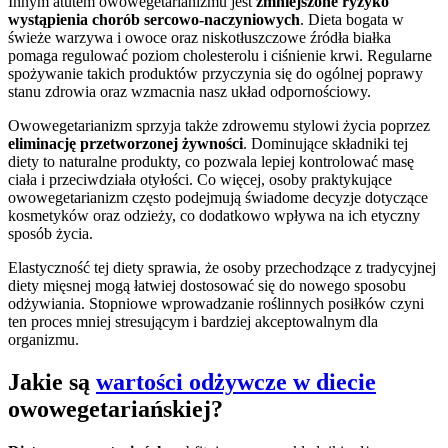
Innym atutem owowegetarianizmu jest
zmniejszone ryzyko
wystąpienia chorób sercowo-naczyniowych
. Dieta bogata w
świeże warzywa i owoce oraz niskotłuszczowe źródła białka
pomaga regulować poziom cholesterolu i ciśnienie krwi. Regularne
spożywanie takich produktów przyczynia się do ogólnej poprawy
stanu zdrowia oraz wzmacnia nasz układ odpornościowy.
Owowegetarianizm sprzyja także zdrowemu stylowi życia poprzez
eliminację przetworzonej żywności
. Dominujące składniki tej
diety to naturalne produkty, co pozwala lepiej kontrolować masę
ciała i przeciwdziała otyłości. Co więcej, osoby praktykujące
owowegetarianizm często podejmują świadome decyzje dotyczące
kosmetyków oraz odzieży, co dodatkowo wpływa na ich etyczny
sposób życia.
Elastyczność tej diety sprawia, że osoby przechodzące z tradycyjnej
diety mięsnej mogą łatwiej dostosować się do nowego sposobu
odżywiania. Stopniowe wprowadzanie roślinnych posiłków czyni
ten proces mniej stresującym i bardziej akceptowalnym dla
organizmu.
Jakie są
wartości odżywcze w diecie
owowegetariańskiej?