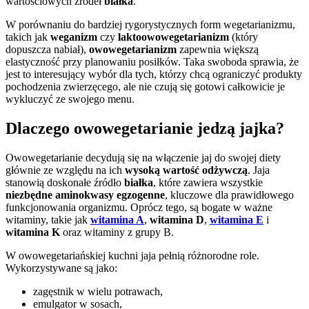
wartościowych źródeł
białka
.
W porównaniu do bardziej rygorystycznych form wegetarianizmu,
takich jak
weganizm
czy
laktoowowegetarianizm
(który
dopuszcza nabiał),
owowegetarianizm
zapewnia większą
elastyczność przy planowaniu posiłków. Taka swoboda sprawia, że
jest to interesujący wybór dla tych, którzy chcą ograniczyć produkty
pochodzenia zwierzęcego, ale nie czują się gotowi całkowicie je
wykluczyć ze swojego menu.
Dlaczego owowegetarianie jedzą jajka?
Owowegetarianie decydują się na włączenie jaj do swojej diety
głównie ze względu na ich
wysoką wartość odżywczą
. Jaja
stanowią doskonałe źródło
białka
, które zawiera wszystkie
niezbędne aminokwasy egzogenne
, kluczowe dla prawidłowego
funkcjonowania organizmu. Oprócz tego, są bogate w ważne
witaminy, takie jak
witamina A
,
witamina D
,
witamina E
i
witamina K
oraz witaminy z grupy B.
W owowegetariańskiej kuchni jaja pełnią różnorodne role.
Wykorzystywane są jako:
zagęstnik w wielu potrawach,
emulgator w sosach,