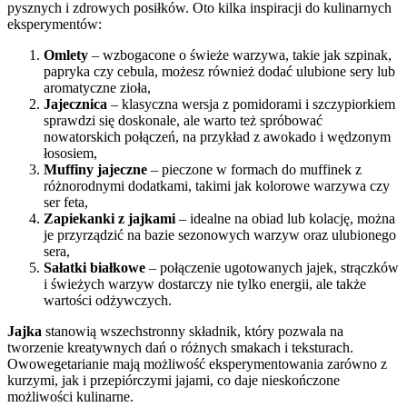
pysznych i zdrowych posiłków. Oto kilka inspiracji do kulinarnych
eksperymentów:
Omlety
– wzbogacone o świeże warzywa, takie jak szpinak,
papryka czy cebula, możesz również dodać ulubione sery lub
aromatyczne zioła,
Jajecznica
– klasyczna wersja z pomidorami i szczypiorkiem
sprawdzi się doskonale, ale warto też spróbować
nowatorskich połączeń, na przykład z awokado i wędzonym
łososiem,
Muffiny jajeczne
– pieczone w formach do muffinek z
różnorodnymi dodatkami, takimi jak kolorowe warzywa czy
ser feta,
Zapiekanki z jajkami
– idealne na obiad lub kolację, można
je przyrządzić na bazie sezonowych warzyw oraz ulubionego
sera,
Sałatki białkowe
– połączenie ugotowanych jajek, strączków
i świeżych warzyw dostarczy nie tylko energii, ale także
wartości odżywczych.
Jajka
stanowią wszechstronny składnik, który pozwala na
tworzenie kreatywnych dań o różnych smakach i teksturach.
Owowegetarianie mają możliwość eksperymentowania zarówno z
kurzymi, jak i przepiórczymi jajami, co daje nieskończone
możliwości kulinarne.