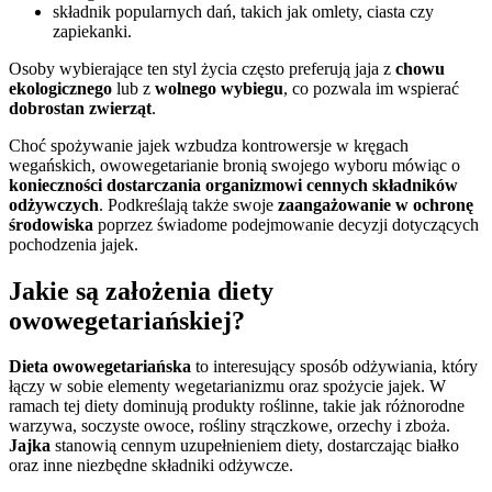
składnik popularnych dań, takich jak omlety, ciasta czy
zapiekanki.
Osoby wybierające ten styl życia często preferują jaja z
chowu
ekologicznego
lub z
wolnego wybiegu
, co pozwala im wspierać
dobrostan zwierząt
.
Choć spożywanie jajek wzbudza kontrowersje w kręgach
wegańskich, owowegetarianie bronią swojego wyboru mówiąc o
konieczności dostarczania organizmowi cennych składników
odżywczych
. Podkreślają także swoje
zaangażowanie w ochronę
środowiska
poprzez świadome podejmowanie decyzji dotyczących
pochodzenia jajek.
Jakie są założenia diety
owowegetariańskiej?
Dieta owowegetariańska
to interesujący sposób odżywiania, który
łączy w sobie elementy wegetarianizmu oraz spożycie jajek. W
ramach tej diety dominują produkty roślinne, takie jak różnorodne
warzywa, soczyste owoce, rośliny strączkowe, orzechy i zboża.
Jajka
stanowią cennym uzupełnieniem diety, dostarczając białko
oraz inne niezbędne składniki odżywcze.