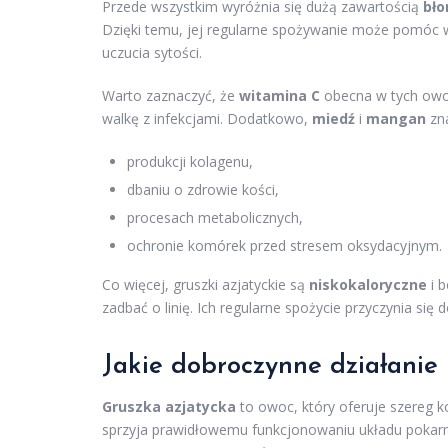
Przede wszystkim wyróżnia się dużą zawartością
bło
Dzięki temu, jej regularne spożywanie może pomóc 
uczucia sytości.
Warto zaznaczyć, że
witamina C
obecna w tych owo
walkę z infekcjami. Dodatkowo,
miedź
i
mangan
zna
produkcji kolagenu,
dbaniu o zdrowie kości,
procesach metabolicznych,
ochronie komórek przed stresem oksydacyjnym.
Co więcej, gruszki azjatyckie są
niskokaloryczne
i 
zadbać o linię. Ich regularne spożycie przyczynia s
Jakie dobroczynne działanie
Gruszka azjatycka
to owoc, który oferuje szereg k
sprzyja prawidłowemu funkcjonowaniu układu pokar