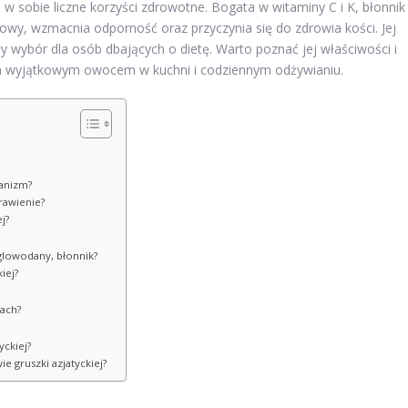
 sobie liczne korzyści zdrowotne. Bogata w witaminy C i K, błonnik
owy, wzmacnia odporność oraz przyczynia się do zdrowia kości. Jej
 wybór dla osób dbających o dietę. Warto poznać jej właściwości i
tym wyjątkowym owocem w kuchni i codziennym odżywianiu.
ganizm?
trawienie?
j?
węglowodany, błonnik?
iej?
wach?
yckiej?
ie gruszki azjatyckiej?