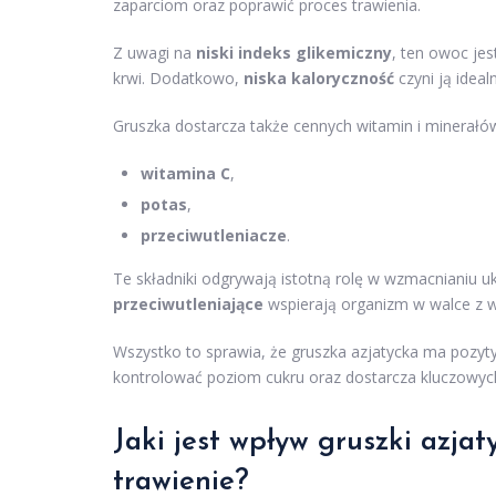
zaparciom oraz poprawić proces trawienia.
Z uwagi na
niski indeks glikemiczny
, ten owoc je
krwi. Dodatkowo,
niska kaloryczność
czyni ją ideal
Gruszka dostarcza także cennych witamin i minerałów,
witamina C
,
potas
,
przeciwutleniacze
.
Te składniki odgrywają istotną rolę w wzmacnianiu uk
przeciwutleniające
wspierają organizm w walce z w
Wszystko to sprawia, że gruszka azjatycka ma poz
kontrolować poziom cukru oraz dostarcza kluczowyc
Jaki jest wpływ gruszki azja
trawienie?