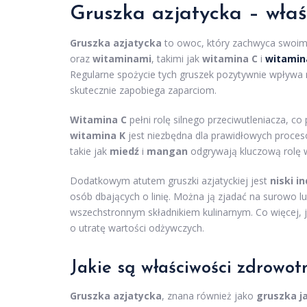
Gruszka azjatycka – właś
Gruszka azjatycka
to owoc, który zachwyca swoim
oraz
witaminami
, takimi jak
witamina C
i
witamin
Regularne spożycie tych gruszek pozytywnie wpływa
skutecznie zapobiega zaparciom.
Witamina C
pełni rolę silnego przeciwutleniacza, c
witamina K
jest niezbędna dla prawidłowych procesó
takie jak
miedź
i
mangan
odgrywają kluczową rolę 
Dodatkowym atutem gruszki azjatyckiej jest
niski i
osób dbających o linię. Można ją zjadać na surowo l
wszechstronnym składnikiem kulinarnym. Co więcej, 
o utratę wartości odżywczych.
Jakie są właściwości zdrowotn
Gruszka azjatycka
, znana również jako
gruszka j