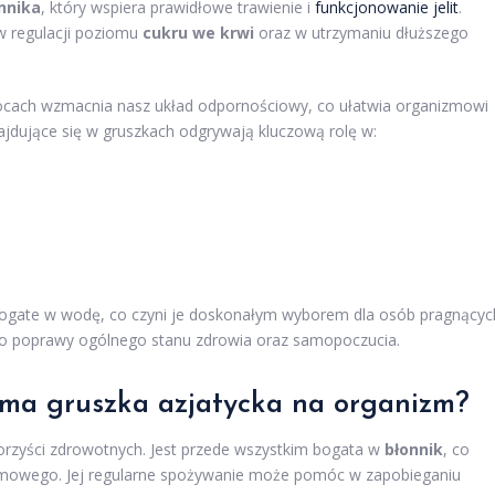
nnika
, który wspiera prawidłowe trawienie i
funkcjonowanie jelit
.
w regulacji poziomu
cukru we krwi
oraz w utrzymaniu dłuższego
cach wzmacnia nasz układ odpornościowy, co ułatwia organizmowi
jdujące się w gruszkach odgrywają kluczową rolę w:
bogate w wodę, co czyni je doskonałym wyborem dla osób pragnącyc
ię do poprawy ogólnego stanu zdrowia oraz samopoczucia.
 ma gruszka azjatycka na organizm?
orzyści zdrowotnych. Jest przede wszystkim bogata w
błonnik
, co
mowego. Jej regularne spożywanie może pomóc w zapobieganiu