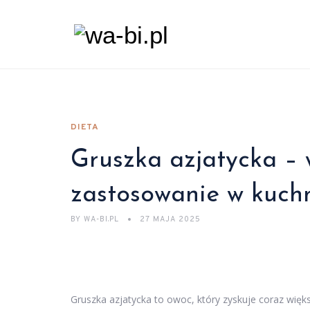
DIETA
Gruszka azjatycka – 
zastosowanie w kuch
BY
WA-BI.PL
27 MAJA 2025
Gruszka azjatycka to owoc, który zyskuje coraz więk