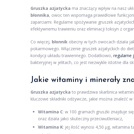
Gruszka azjatycka
ma znaczący wpływ na nasz ukła
błonnika
, owoc ten wspomaga prawidłowe funkcjonow
zaparciami. Regularne spożywanie gruszek azjatyckich p
efektywnemu trawieniu oraz eliminacji toksyn z orga
Co więcej,
błonnik
obecny w tych owocach działa jak
pokarmowego. Włączenie gruszek azjatyckich do die
kondycji układu trawiennego. Dodatkowo,
regularne 
bakteryjnej w jelitach, co jest niezwykle istotne dla 
Jakie witaminy i minerały zna
Gruszka azjatycka
to prawdziwa skarbnica witamin
kluczowe składniki odżywcze, jakie można znaleźć
Witamina C
: w 100 gramach gruszki znajduje si
oraz działa jako skuteczny przeciwutleniacz,
Witamina K
: jej ilość wynosi 4,50 µg, witamina 