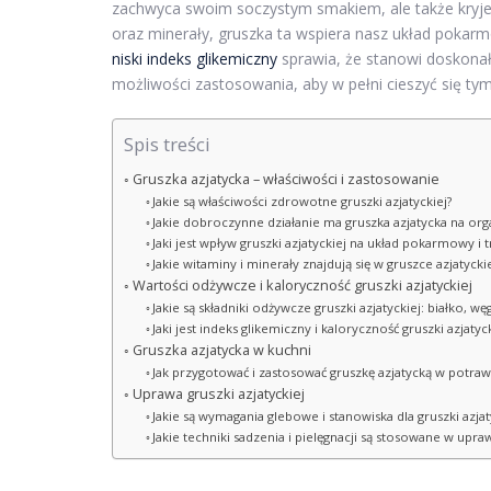
zachwyca swoim soczystym smakiem, ale także kryje w
oraz minerały, gruszka ta wspiera nasz układ pokarm
niski indeks glikemiczny
sprawia, że stanowi doskonały
możliwości zastosowania, aby w pełni cieszyć się 
Spis treści
Gruszka azjatycka – właściwości i zastosowanie
Jakie są właściwości zdrowotne gruszki azjatyckiej?
Jakie dobroczynne działanie ma gruszka azjatycka na or
Jaki jest wpływ gruszki azjatyckiej na układ pokarmowy i 
Jakie witaminy i minerały znajdują się w gruszce azjatyckie
Wartości odżywcze i kaloryczność gruszki azjatyckiej
Jakie są składniki odżywcze gruszki azjatyckiej: białko, 
Jaki jest indeks glikemiczny i kaloryczność gruszki azjatyck
Gruszka azjatycka w kuchni
Jak przygotować i zastosować gruszkę azjatycką w potra
Uprawa gruszki azjatyckiej
Jakie są wymagania glebowe i stanowiska dla gruszki azjat
Jakie techniki sadzenia i pielęgnacji są stosowane w upraw