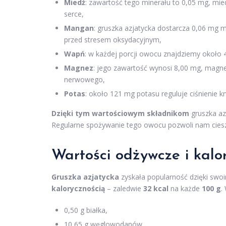
Miedź
: zawartość tego minerału to 0,05 mg, mie
serce,
Mangan
: gruszka azjatycka dostarcza 0,06 mg 
przed stresem oksydacyjnym,
Wapń
: w każdej porcji owocu znajdziemy około
Magnez
: jego zawartość wynosi 8,00 mg, mag
nerwowego,
Potas
: około 121 mg potasu reguluje ciśnienie 
Dzięki tym wartościowym składnikom
gruszka az
Regularne spożywanie tego owocu pozwoli nam cieszy
Wartości odżywcze i kalor
Gruszka azjatycka
zyskała popularność dzięki sw
kalorycznością
– zaledwie
32 kcal
na każde
100 g
.
0,50 g białka,
10,65 g węglowodanów,