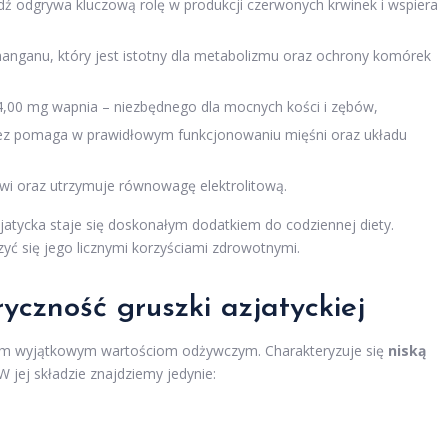
dź odgrywa kluczową rolę w produkcji czerwonych krwinek i wspiera
manganu, który jest istotny dla metabolizmu oraz ochrony komórek
 4,00 mg wapnia – niezbędnego dla mocnych kości i zębów,
nez pomaga w prawidłowym funkcjonowaniu mięśni oraz układu
krwi oraz utrzymuje równowagę elektrolitową.
jatycka staje się doskonałym dodatkiem do codziennej diety.
ć się jego licznymi korzyściami zdrowotnymi.
yczność gruszki azjatyckiej
oim wyjątkowym wartościom odżywczym. Charakteryzuje się
niską
 W jej składzie znajdziemy jedynie: