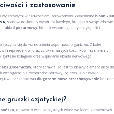
ciwości i zastosowanie
i wyjątkowymi właściwościami zdrowotnymi. Wypełniona
błonnikie
a K
, stanowi doskonały wybór dla każdego, kto dba o swoje zdrowie.
 na
układ pokarmowy
: błonnik wspomaga perystaltykę jelit i
o przyczynia się do wzmocnienia odporności organizmu. Z kolei
w krzepnięcia krwi oraz zdrowia naszych kości. Również minerały
w syntezie kolagenu oraz wspieraniu układu nerwowego.
ndeks glikemiczny
, który sprawia, że jest to idealny element diety dl
ub wzbogacać nią różnorodne potrawy, co czyni ją niezwykle
jej trwałość umożliwia
długoterminowe przechowywanie
bez ob
e gruszki azjatyckiej?
apońska
, to owoc o wielu korzystnych właściwościach zdrowotnych.