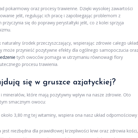
d pokarmowy oraz procesy trawienne. Dzięki wysokiej zawartości
anie jelit, regulując ich pracę i zapobiegając problemom z
rzyczynia się do poprawy perystaltyki jelit, co z kolei sprzyja
nizmu.
 naturalny środek przeczyszczający, wspierając zdrowie całego ukła
ty może przynieść pozytywne efekty dla ogólnego samopoczucia ora
jedzenie
tych owoców pomaga w utrzymaniu równowagi flory
skutecznego procesu trawienia.
jdują się w gruszce azjatyckiej?
 i minerałów, które mają pozytywny wpływ na nasze zdrowie. Oto
 w tym smacznym owocu:
ę około 3,80 mg tej witaminy, wspiera ona nasz układ odpornościowy
ta jest niezbędna dla prawidłowej krzepliwości krwi oraz zdrowia kości,