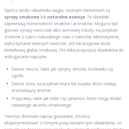
Oprócz wody i dwutlenku węgla, istotnym elementem są
syropy smakowe
lub
naturalne esencje
. Te składniki
zapewniają różnorodność smaków i aromatów. Mogą to być
gotowe syropy owocowe albo domowej roboty, na przykład
zrobione z cukru i naturalnego soku z owoców. Alternatywnie,
wykorzystanie świeżych owoców, ziół lub przypraw doda
dodatkową głębię smakową. Oto kilka propozycji składników do
wzbogacania napojów:
Świeże owoce, takie jak cytryny, limonki, truskawki czy
ogórki.
Świeże zioła, na przykład mięta lub bazylia, które nadają
orzeźwiający aromat.
Przyprawy, takie jak imbir czy cynamon, które mogą dodać
ciekawego akcentu smakowego.
Tworząc domowe napoje gazowane, możesz
eksperymentować z różnymi połączeniami tych składników, co