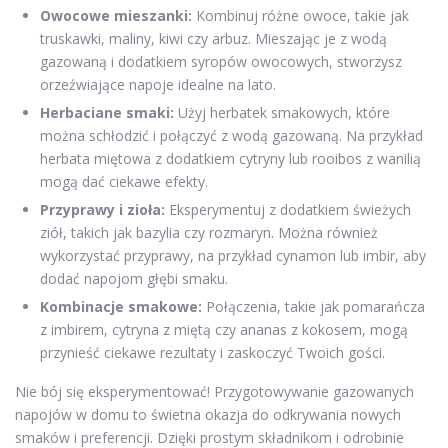
Owocowe mieszanki:
Kombinuj różne owoce, takie jak
truskawki, maliny, kiwi czy arbuz. Mieszając je z wodą
gazowaną i dodatkiem syropów owocowych, stworzysz
orzeźwiające napoje idealne na lato.
Herbaciane smaki:
Użyj herbatek smakowych, które
można schłodzić i połączyć z wodą gazowaną. Na przykład
herbata miętowa z dodatkiem cytryny lub rooibos z wanilią
mogą dać ciekawe efekty.
Przyprawy i zioła:
Eksperymentuj z dodatkiem świeżych
ziół, takich jak bazylia czy rozmaryn. Można również
wykorzystać przyprawy, na przykład cynamon lub imbir, aby
dodać napojom głębi smaku.
Kombinacje smakowe:
Połączenia, takie jak pomarańcza
z imbirem, cytryna z miętą czy ananas z kokosem, mogą
przynieść ciekawe rezultaty i zaskoczyć Twoich gości.
Nie bój się eksperymentować! Przygotowywanie gazowanych
napojów w domu to świetna okazja do odkrywania nowych
smaków i preferencji. Dzięki prostym składnikom i odrobinie