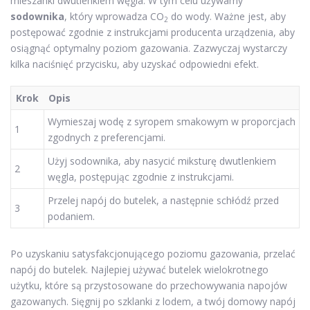
mieszanki dwutlenkiem węgla. W tym celu używamy
sodownika
, który wprowadza CO
do wody. Ważne jest, aby
2
postępować zgodnie z instrukcjami producenta urządzenia, aby
osiągnąć optymalny poziom gazowania. Zazwyczaj wystarczy
kilka naciśnięć przycisku, aby uzyskać odpowiedni efekt.
Krok
Opis
Wymieszaj wodę z syropem smakowym w proporcjach
1
zgodnych z preferencjami.
Użyj sodownika, aby nasycić miksturę dwutlenkiem
2
węgla, postępując zgodnie z instrukcjami.
Przelej napój do butelek, a następnie schłódź przed
3
podaniem.
Po uzyskaniu satysfakcjonującego poziomu gazowania, przelać
napój do butelek. Najlepiej używać butelek wielokrotnego
użytku, które są przystosowane do przechowywania napojów
gazowanych. Sięgnij po szklanki z lodem, a twój domowy napój